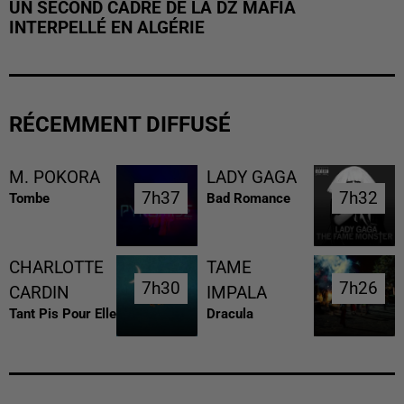
UN SECOND CADRE DE LA DZ MAFIA
INTERPELLÉ EN ALGÉRIE
RÉCEMMENT DIFFUSÉ
M. POKORA
LADY GAGA
7h37
7h37
7h32
7h32
Tombe
Bad Romance
CHARLOTTE
TAME
7h30
7h30
7h26
7h26
CARDIN
IMPALA
Tant Pis Pour Elle
Dracula