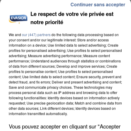
Continuer sans accepter
Le respect de votre vie privée est
notre priorité
We and
our (447) partners
do the following data processing based on
APRÈS TOUTES CES CANICULES, LES REFUGES
your consent and/or our legitimate interest: Store and/or access
information on a device; Use limited data to select advertising; Create
DE FAUNE SAUVAGE SONT...
profiles for personalised advertising; Use profiles to select personalised
advertising; Measure advertising performance; Measure content
performance; Understand audiences through statistics or combinations
of data from different sources; Develop and improve services; Create
profiles to personalise content; Use profiles to select personalised
content; Use limited data to select content; Ensure security, prevent and
detect fraud, and fix errors; Deliver and present advertising and content;
Save and communicate privacy choices. These technologies may
process personal data such as IP address and browsing data to offer
following functionalities: Identify devices based on information actively
requested; Use precise geolocation data; Match and combine data from
other data sources; Link different devices; Identify devices based on
information transmitted automatically.
Vous pouvez accepter en cliquant sur "Accepter