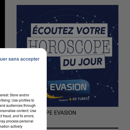
uer sans accepter
erest: Store and/or
tising; Use profiles to
tand audiences through
personalise content; Use
L'HOROSCOPE EVASION
 fraud, and fix errors;
 may process personal
mation actively