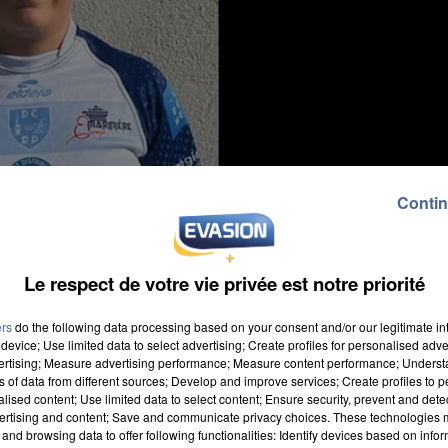
Contin
Le respect de votre vie privée est notre priorité
ers
do the following data processing based on your consent and/or our legitimate int
device; Use limited data to select advertising; Create profiles for personalised adver
vertising; Measure advertising performance; Measure content performance; Unders
ns of data from different sources; Develop and improve services; Create profiles to 
alised content; Use limited data to select content; Ensure security, prevent and detect
ertising and content; Save and communicate privacy choices. These technologies
é à coup de couteaux dans une rixe lors d'une fête de
and browsing data to offer following functionalities: Identify devices based on infor