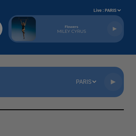
Live :
PARIS
Flowers
MILEY CYRUS
PARIS