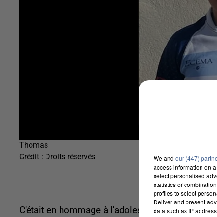
Thomas
Crédit :
Droits réservés
We and
our (447) partn
access information on a 
select personalised ad
statistics or combinatio
profiles to select person
Deliver and present adv
C'était en hommage à l'adolescent de 16 ans, tu
data such as IP address 