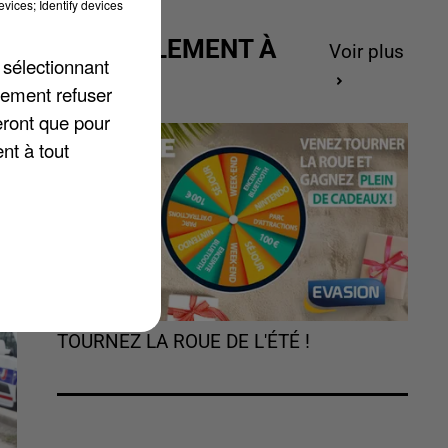
vices; Identify devices
ACTUELLEMENT À
Voir plus
 sélectionnant
GAGNER
lement refuser
eront que pour
nt à tout
TOURNEZ LA ROUE DE L'ÉTÉ !