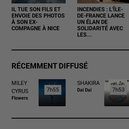
IL TUE SON FILS ET
INCENDIES : L’ÎLE-
ENVOIE DES PHOTOS
DE-FRANCE LANCE
À SON EX-
UN ÉLAN DE
COMPAGNE À NICE
SOLIDARITÉ AVEC
LES...
RÉCEMMENT DIFFUSÉ
MILEY
SHAKIRA
7h55
7h55
7h53
7h53
Dai Dai
CYRUS
Flowers