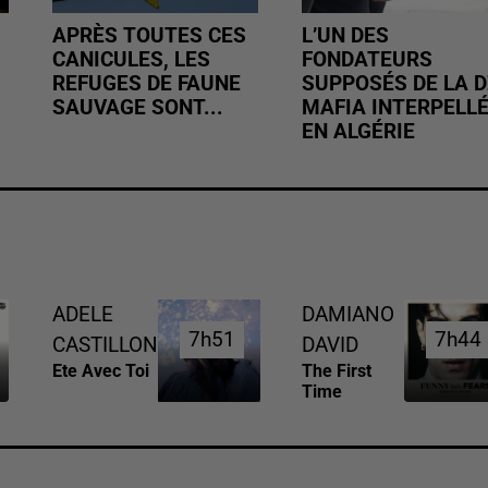
APRÈS TOUTES CES
L’UN DES
CANICULES, LES
FONDATEURS
REFUGES DE FAUNE
SUPPOSÉS DE LA D
SAUVAGE SONT...
MAFIA INTERPELL
EN ALGÉRIE
ADELE
DAMIANO
7h51
7h51
7h44
7h44
CASTILLON
DAVID
Ete Avec Toi
The First
Time