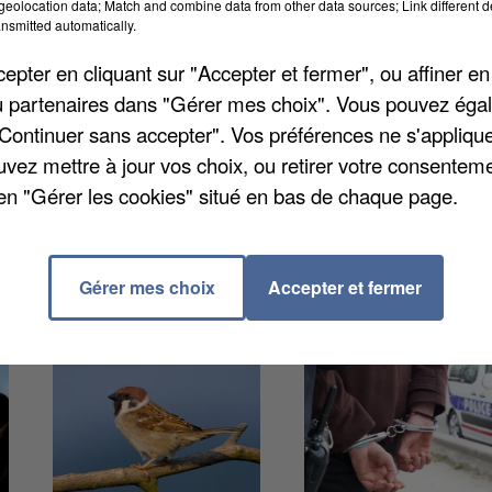
eolocation data; Match and combine data from other data sources; Link different de
rôme. Son meurtrier présumé a été arrêté et placé en
nsmitted automatically.
nes. Par ailleurs, face à la récupération politique du
pter en cliquant sur "Accepter et fermer", ou affiner en
ieur suite à ce drame, la Première ministre Elisabeth
/ou partenaires dans "Gérer mes choix". Vous pouvez éga
"Continuer sans accepter". Vos préférences ne s'appliqu
uvez mettre à jour vos choix, ou retirer votre consenteme
en "Gérer les cookies" situé en bas de chaque page.
Gérer mes choix
Accepter et fermer