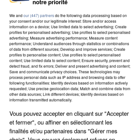
notre priorité
DE FAUNE SAUVAGE SONT...
We and
our (447) partners
do the following data processing based on
your consent and/or our legitimate interest: Store and/or access
information on a device; Use limited data to select advertising; Create
profiles for personalised advertising; Use profiles to select personalised
advertising; Measure advertising performance; Measure content
performance; Understand audiences through statistics or combinations
of data from different sources; Develop and improve services; Create
profiles to personalise content; Use profiles to select personalised
content; Use limited data to select content; Ensure security, prevent and
detect fraud, and fix errors; Deliver and present advertising and content;
Save and communicate privacy choices. These technologies may
process personal data such as IP address and browsing data to offer
following functionalities: Identify devices based on information actively
requested; Use precise geolocation data; Match and combine data from
other data sources; Link different devices; Identify devices based on
information transmitted automatically.
Vous pouvez accepter en cliquant sur "Accepter
L’UN DES FONDATEURS SUPPOSÉS DE LA DZ
et fermer", ou affiner en sélectionnant les
MAFIA INTERPELLÉ EN ALGÉRIE
finalités et/ou partenaires dans "Gérer mes
choix". Vous pouvez également refuser en