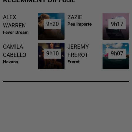
ALEX
ZAZIE
9h20
9h20
9h17
9h17
Peu Importe
WARREN
Fever Dream
CAMILA
JEREMY
9h10
9h10
9h07
9h07
CABELLO
FREROT
Havana
Frerot