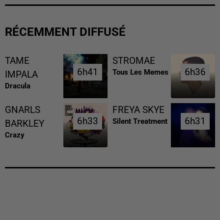
RÉCEMMENT DIFFUSÉ
TAME
STROMAE
6h41
6h41
6h36
6h36
Tous Les Memes
IMPALA
Dracula
GNARLS
FREYA SKYE
6h33
6h33
6h31
6h31
Silent Treatment
BARKLEY
Crazy