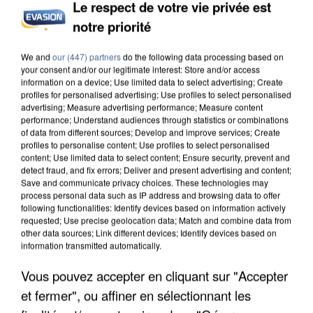
Le respect de votre vie privée est
notre priorité
L’UN DES FONDATEURS SUPPOSÉS DE LA DZ
We and
our (447) partners
do the following data processing based on
MAFIA INTERPELLÉ EN ALGÉRIE
your consent and/or our legitimate interest: Store and/or access
information on a device; Use limited data to select advertising; Create
profiles for personalised advertising; Use profiles to select personalised
advertising; Measure advertising performance; Measure content
performance; Understand audiences through statistics or combinations
of data from different sources; Develop and improve services; Create
profiles to personalise content; Use profiles to select personalised
content; Use limited data to select content; Ensure security, prevent and
detect fraud, and fix errors; Deliver and present advertising and content;
Save and communicate privacy choices. These technologies may
process personal data such as IP address and browsing data to offer
following functionalities: Identify devices based on information actively
requested; Use precise geolocation data; Match and combine data from
other data sources; Link different devices; Identify devices based on
information transmitted automatically.
Vous pouvez accepter en cliquant sur "Accepter
et fermer", ou affiner en sélectionnant les
UN SECOND CADRE DE LA DZ MAFIA