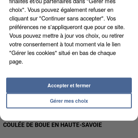
finalités et/ou partenaires dans "Gérer mes
INTERPELLÉ EN ALGÉRIE
choix". Vous pouvez également refuser en
cliquant sur "Continuer sans accepter". Vos
préférences ne s'appliqueront que pour ce site.
Vous pouvez mettre à jour vos choix, ou retirer
votre consentement à tout moment via le lien
"Gérer les cookies" situé en bas de chaque
page.
Accepter et fermer
Gérer mes choix
UNE TOURISTE DE L’OISE EMPORTÉE PAR UNE
COULÉE DE BOUE EN HAUTE-SAVOIE