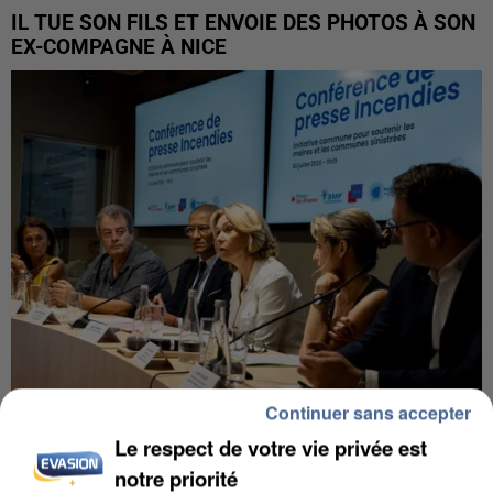
IL TUE SON FILS ET ENVOIE DES PHOTOS À SON
EX-COMPAGNE À NICE
Continuer sans accepter
Le respect de votre vie privée est
INCENDIES : L’ÎLE-DE-FRANCE LANCE UN ÉLAN
DE SOLIDARITÉ AVEC LES...
notre priorité