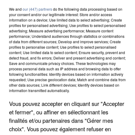
We and
our (447) partners
do the following data processing based on
your consent and/or our legitimate interest: Store and/or access
information on a device; Use limited data to select advertising; Create
profiles for personalised advertising; Use profiles to select personalised
advertising; Measure advertising performance; Measure content
performance; Understand audiences through statistics or combinations
of data from different sources; Develop and improve services; Create
profiles to personalise content; Use profiles to select personalised
content; Use limited data to select content; Ensure security, prevent and
detect fraud, and fix errors; Deliver and present advertising and content;
Save and communicate privacy choices. These technologies may
process personal data such as IP address and browsing data to offer
following functionalities: Identify devices based on information actively
requested; Use precise geolocation data; Match and combine data from
other data sources; Link different devices; Identify devices based on
information transmitted automatically.
Vous pouvez accepter en cliquant sur "Accepter
APRÈS TOUTES CES CANICULES, LES REFUGES
DE FAUNE SAUVAGE SONT...
et fermer", ou affiner en sélectionnant les
finalités et/ou partenaires dans "Gérer mes
choix". Vous pouvez également refuser en