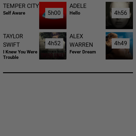
TEMPER CITY
ADELE
5h00
5h00
4h56
4h56
Self Aware
Hello
TAYLOR
ALEX
4h52
4h52
4h49
4h49
SWIFT
WARREN
I Knew You Were
Fever Dream
Trouble