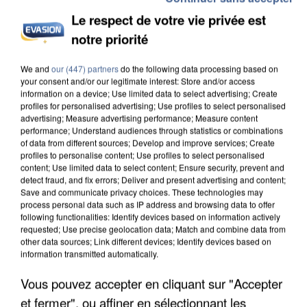
Le respect de votre vie privée est
notre priorité
INCENDIES : L’ÎLE-DE-FRANCE LANCE UN ÉLAN
DE SOLIDARITÉ AVEC LES...
We and
our (447) partners
do the following data processing based on
your consent and/or our legitimate interest: Store and/or access
information on a device; Use limited data to select advertising; Create
profiles for personalised advertising; Use profiles to select personalised
advertising; Measure advertising performance; Measure content
performance; Understand audiences through statistics or combinations
of data from different sources; Develop and improve services; Create
profiles to personalise content; Use profiles to select personalised
content; Use limited data to select content; Ensure security, prevent and
detect fraud, and fix errors; Deliver and present advertising and content;
Save and communicate privacy choices. These technologies may
process personal data such as IP address and browsing data to offer
following functionalities: Identify devices based on information actively
requested; Use precise geolocation data; Match and combine data from
other data sources; Link different devices; Identify devices based on
information transmitted automatically.
Vous pouvez accepter en cliquant sur "Accepter
et fermer", ou affiner en sélectionnant les
APRÈS TOUTES CES CANICULES, LES REFUGES