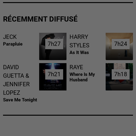
RÉCEMMENT DIFFUSÉ
JECK
HARRY
7h27
7h27
7h24
7h24
Parapluie
STYLES
As It Was
DAVID
RAYE
7h21
7h21
7h18
7h18
Where Is My
GUETTA &
Husband
JENNIFER
LOPEZ
Save Me Tonight