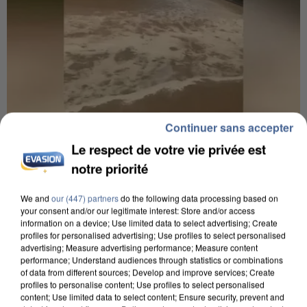
Continuer sans accepter
6 août 2026
Le respect de votre vie privée est
Une touriste de l’Oise emportée par une coulée de
notre priorité
boue en Haute-Savoie
Son corps a été retrouvé à cinq kilomètres de là.
We and
our (447) partners
do the following data processing based on
your consent and/or our legitimate interest: Store and/or access
information on a device; Use limited data to select advertising; Create
profiles for personalised advertising; Use profiles to select personalised
advertising; Measure advertising performance; Measure content
performance; Understand audiences through statistics or combinations
of data from different sources; Develop and improve services; Create
profiles to personalise content; Use profiles to select personalised
content; Use limited data to select content; Ensure security, prevent and