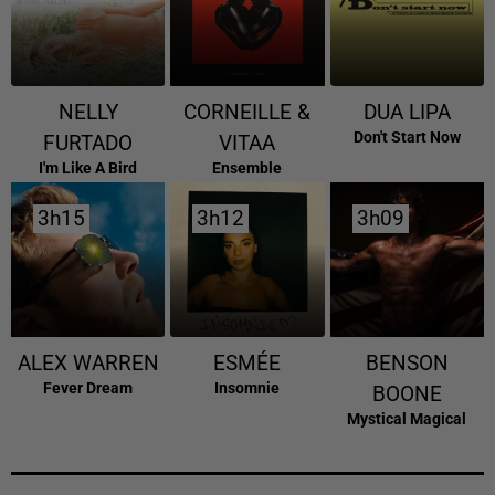
NELLY
CORNEILLE &
DUA LIPA
Don't Start Now
FURTADO
VITAA
I'm Like A Bird
Ensemble
3h15
3h15
3h12
3h12
3h09
3h09
ALEX WARREN
ESMÉE
BENSON
Fever Dream
Insomnie
BOONE
Mystical Magical