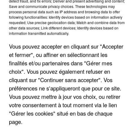
detect fraud, and fix errors; Deliver and present advertising and content;
Save and communicate privacy choices. These technologies may
process personal data such as IP address and browsing data to offer
following functionalities: Identify devices based on information actively
requested; Use precise geolocation data; Match and combine data from
other data sources; Link different devices; Identify devices based on
information transmitted automatically.
Vous pouvez accepter en cliquant sur "Accepter
et fermer", ou affiner en sélectionnant les
5 août 2026
finalités et/ou partenaires dans "Gérer mes
L’un des fondateurs supposés de la DZ Mafia
choix". Vous pouvez également refuser en
interpellé en Algérie
cliquant sur "Continuer sans accepter". Vos
Il est soupçonné d'y avoir mené ses opérations en
préférences ne s'appliqueront que pour ce site.
France.
Vous pouvez mettre à jour vos choix, ou retirer
votre consentement à tout moment via le lien
"Gérer les cookies" situé en bas de chaque
page.