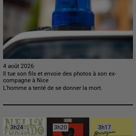
4 août 2026
Il tue son fils et envoie des photos à son ex-
compagne à Nice
L'homme a tenté de se donner la mort.
3h24
3h24
3h20
3h20
3h17
3h17