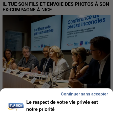
IL TUE SON FILS ET ENVOIE DES PHOTOS À SON
EX-COMPAGNE À NICE
Continuer sans accepter
Le respect de votre vie privée est
INCENDIES : L’ÎLE-DE-FRANCE LANCE UN ÉLAN
DE SOLIDARITÉ AVEC LES...
notre priorité