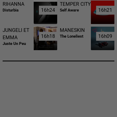
RIHANNA
TEMPER CITY
16h24
16h24
16h21
16h21
Disturbia
Self Aware
JUNGELI ET
MANESKIN
16h18
16h18
16h09
16h09
The Loneliest
EMMA
Juste Un Peu