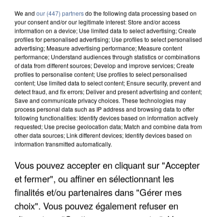
We and
our (447) partners
do the following data processing based on
your consent and/or our legitimate interest: Store and/or access
information on a device; Use limited data to select advertising; Create
profiles for personalised advertising; Use profiles to select personalised
advertising; Measure advertising performance; Measure content
performance; Understand audiences through statistics or combinations
of data from different sources; Develop and improve services; Create
profiles to personalise content; Use profiles to select personalised
content; Use limited data to select content; Ensure security, prevent and
detect fraud, and fix errors; Deliver and present advertising and content;
Save and communicate privacy choices. These technologies may
process personal data such as IP address and browsing data to offer
following functionalities: Identify devices based on information actively
requested; Use precise geolocation data; Match and combine data from
other data sources; Link different devices; Identify devices based on
information transmitted automatically.
Vous pouvez accepter en cliquant sur "Accepter
APRÈS TOUTES CES CANICULES, LES REFUGES
DE FAUNE SAUVAGE SONT...
et fermer", ou affiner en sélectionnant les
finalités et/ou partenaires dans "Gérer mes
choix". Vous pouvez également refuser en