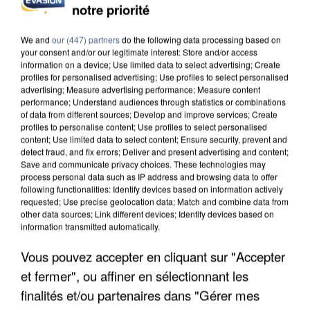
UN SECOND CADRE DE LA DZ MAFIA
notre priorité
INTERPELLÉ EN ALGÉRIE
We and
our (447) partners
do the following data processing based on
your consent and/or our legitimate interest: Store and/or access
information on a device; Use limited data to select advertising; Create
profiles for personalised advertising; Use profiles to select personalised
advertising; Measure advertising performance; Measure content
performance; Understand audiences through statistics or combinations
of data from different sources; Develop and improve services; Create
profiles to personalise content; Use profiles to select personalised
content; Use limited data to select content; Ensure security, prevent and
detect fraud, and fix errors; Deliver and present advertising and content;
Save and communicate privacy choices. These technologies may
process personal data such as IP address and browsing data to offer
following functionalities: Identify devices based on information actively
requested; Use precise geolocation data; Match and combine data from
other data sources; Link different devices; Identify devices based on
information transmitted automatically.
Vous pouvez accepter en cliquant sur "Accepter
UNE TOURISTE DE L’OISE EMPORTÉE PAR UNE
et fermer", ou affiner en sélectionnant les
COULÉE DE BOUE EN HAUTE-SAVOIE
finalités et/ou partenaires dans "Gérer mes