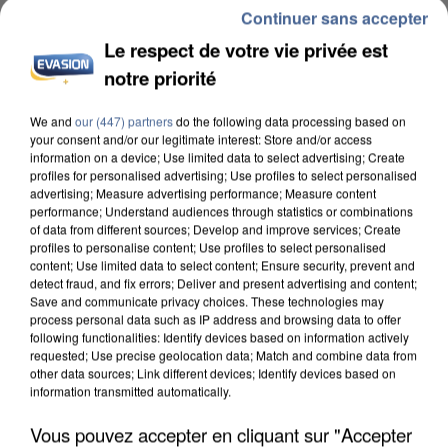
Continuer sans accepter
Le respect de votre vie privée est
notre priorité
We and
our (447) partners
do the following data processing based on
your consent and/or our legitimate interest: Store and/or access
INCENDIES : L’ÎLE-DE-FRANCE LANCE UN ÉLAN
information on a device; Use limited data to select advertising; Create
DE SOLIDARITÉ AVEC LES...
profiles for personalised advertising; Use profiles to select personalised
advertising; Measure advertising performance; Measure content
performance; Understand audiences through statistics or combinations
of data from different sources; Develop and improve services; Create
profiles to personalise content; Use profiles to select personalised
content; Use limited data to select content; Ensure security, prevent and
detect fraud, and fix errors; Deliver and present advertising and content;
Save and communicate privacy choices. These technologies may
process personal data such as IP address and browsing data to offer
following functionalities: Identify devices based on information actively
requested; Use precise geolocation data; Match and combine data from
other data sources; Link different devices; Identify devices based on
information transmitted automatically.
Vous pouvez accepter en cliquant sur "Accepter