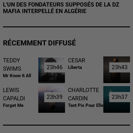
L’UN DES FONDATEURS SUPPOSÉS DE LA DZ
MAFIA INTERPELLÉ EN ALGÉRIE
RÉCEMMENT DIFFUSÉ
TEDDY
CESAR
23h46
23h46
23h43
23h43
Liberta
SWIMS
Mr Know It All
LEWIS
CHARLOTTE
23h39
23h39
23h37
23h37
CAPALDI
CARDIN
Forget Me
Tant Pis Pour Elle