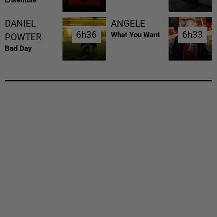
DANIEL
ANGELE
6h36
6h36
6h33
6h33
What You Want
POWTER
Bad Day