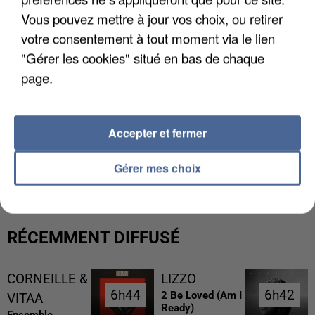
Vous pouvez mettre à jour vos choix, ou retirer
votre consentement à tout moment via le lien
"Gérer les cookies" situé en bas de chaque
page.
Accepter et fermer
L’UN DES FONDATEURS SUPPOSÉS DE LA DZ
MAFIA INTERPELLÉ EN ALGÉRIE
Gérer mes choix
RÉCEMMENT DIFFUSÉ
CORNEILLE &
LIZZO
6h44
6h44
6h42
6h42
2 Be Loved (am I
VITAA
Ready)
Ensemble