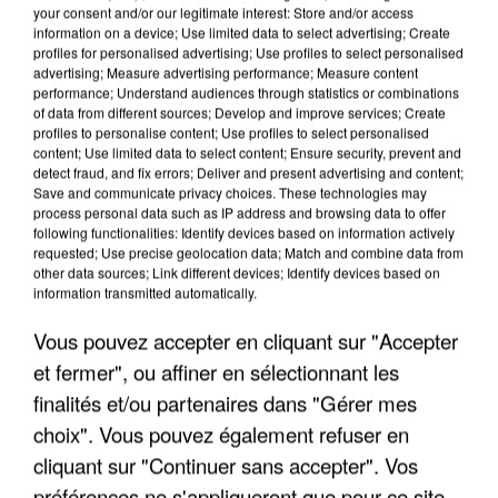
your consent and/or our legitimate interest: Store and/or access
information on a device; Use limited data to select advertising; Create
profiles for personalised advertising; Use profiles to select personalised
advertising; Measure advertising performance; Measure content
performance; Understand audiences through statistics or combinations
of data from different sources; Develop and improve services; Create
profiles to personalise content; Use profiles to select personalised
content; Use limited data to select content; Ensure security, prevent and
detect fraud, and fix errors; Deliver and present advertising and content;
Save and communicate privacy choices. These technologies may
process personal data such as IP address and browsing data to offer
following functionalities: Identify devices based on information actively
requested; Use precise geolocation data; Match and combine data from
other data sources; Link different devices; Identify devices based on
information transmitted automatically.
APRÈS TOUTES CES CANICULES, LES REFUGES
DE FAUNE SAUVAGE SONT...
Vous pouvez accepter en cliquant sur "Accepter
et fermer", ou affiner en sélectionnant les
finalités et/ou partenaires dans "Gérer mes
choix". Vous pouvez également refuser en
cliquant sur "Continuer sans accepter". Vos
préférences ne s'appliqueront que pour ce site.