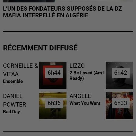
L’UN DES FONDATEURS SUPPOSÉS DE LA DZ
MAFIA INTERPELLÉ EN ALGÉRIE
RÉCEMMENT DIFFUSÉ
CORNEILLE &
LIZZO
6h44
6h44
6h42
6h42
2 Be Loved (am I
VITAA
Ready)
Ensemble
DANIEL
ANGELE
6h36
6h36
6h33
6h33
What You Want
POWTER
Bad Day