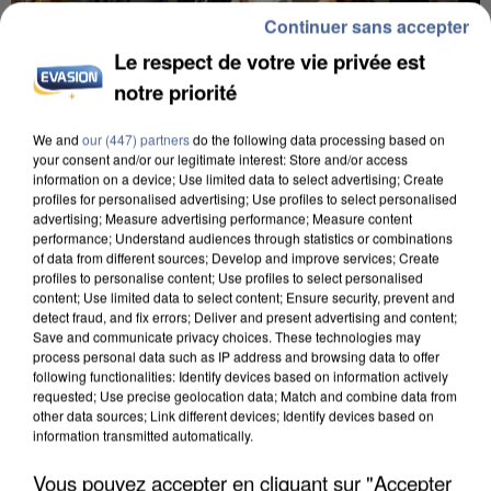
Continuer sans accepter
Le respect de votre vie privée est
notre priorité
We and
our (447) partners
do the following data processing based on
your consent and/or our legitimate interest: Store and/or access
INCENDIES : L’ÎLE-DE-FRANCE LANCE UN ÉLAN
information on a device; Use limited data to select advertising; Create
DE SOLIDARITÉ AVEC LES...
profiles for personalised advertising; Use profiles to select personalised
advertising; Measure advertising performance; Measure content
performance; Understand audiences through statistics or combinations
of data from different sources; Develop and improve services; Create
profiles to personalise content; Use profiles to select personalised
content; Use limited data to select content; Ensure security, prevent and
detect fraud, and fix errors; Deliver and present advertising and content;
Save and communicate privacy choices. These technologies may
process personal data such as IP address and browsing data to offer
following functionalities: Identify devices based on information actively
requested; Use precise geolocation data; Match and combine data from
other data sources; Link different devices; Identify devices based on
information transmitted automatically.
Vous pouvez accepter en cliquant sur "Accepter