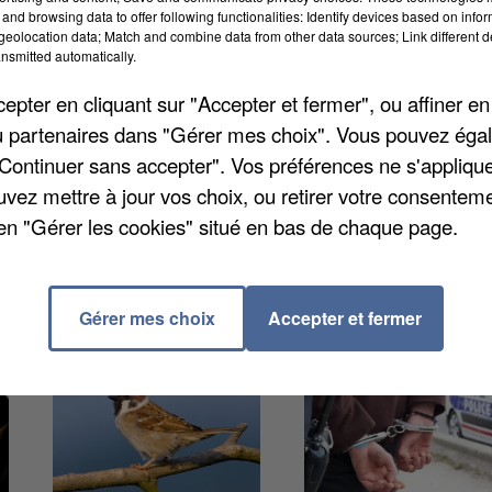
n quart des jeunes qui travaillent durant leurs études
and browsing data to offer following functionalities: Identify devices based on infor
eolocation data; Match and combine data from other data sources; Link different de
té n'ayant pas de rapport avec leur cursus puisqu'ils 
nsmitted automatically.
s de profession médicale. Selon les derniers chiffres,
pter en cliquant sur "Accepter et fermer", ou affiner en
 plutôt peu. Quatre sur dix sont des serveurs, caissier
/ou partenaires dans "Gérer mes choix". Vous pouvez éga
"Continuer sans accepter". Vos préférences ne s'appliqu
uvez mettre à jour vos choix, ou retirer votre consenteme
en "Gérer les cookies" situé en bas de chaque page.
Gérer mes choix
Accepter et fermer