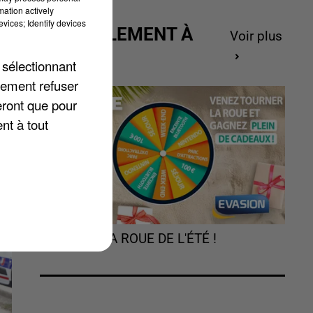
.
mation actively
vices; Identify devices
ne
ACTUELLEMENT À
Voir plus
GAGNER
 sélectionnant
s
lement refuser
eront que pour
nt à tout
TOURNEZ LA ROUE DE L'ÉTÉ !