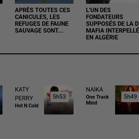
APRÈS TOUTES CES
L’UN DES
CANICULES, LES
FONDATEURS
REFUGES DE FAUNE
SUPPOSÉS DE LA D
SAUVAGE SONT...
MAFIA INTERPELL
EN ALGÉRIE
KATY
NAIKA
5h53
5h53
5h49
5h49
One Track
PERRY
Mind
Hot N Cold