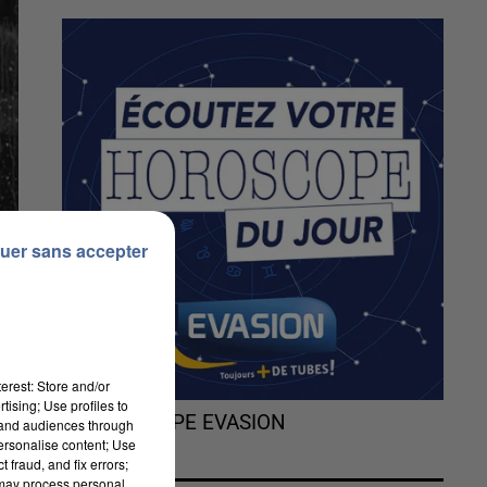
uer sans accepter
erest: Store and/or
tising; Use profiles to
L'HOROSCOPE EVASION
tand audiences through
personalise content; Use
 fraud, and fix errors;
un
 may process personal