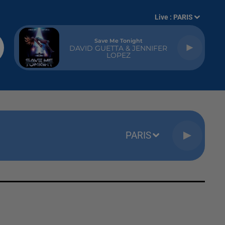
Live :
PARIS
Save Me Tonight
DAVID GUETTA & JENNIFER
LOPEZ
PARIS