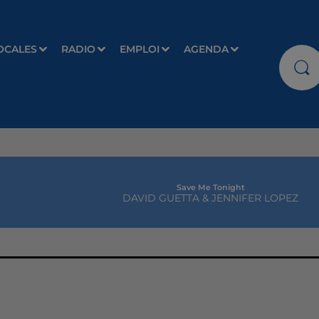
OCALES
RADIO
EMPLOI
AGENDA
Save Me Tonight
DAVID GUETTA & JENNIFER LOPEZ