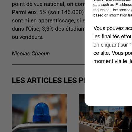
point de vue national, on compte un peu plus d'u
data such as IP address 
requested; Use precise g
Parmi eux, 5% (soit 146.000) exercent une activi
based on information tra
sont ni en apprentissage, si en stage, ni interne
Vous pouvez acce
dans l'Oise, 3,3% des étudiants ont un job. C'est
les finalités et
ou vendeurs.
en cliquant sur 
ce site. Vous po
Nicolas Chacun
moment via le li
LES ARTICLES LES PLUS VUS