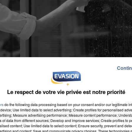
Contin
Le respect de votre vie privée est notre priorité
ers
do the following data processing based on your consent and/or our legitimate int
device; Use limited data to select advertising; Create profiles for personalised adver
vertising; Measure advertising performance; Measure content performance; Unders
ns of data from different sources; Develop and improve services; Create profiles to 
alised content; Use limited data to select content; Ensure security, prevent and detect
nt de sortir une grand format sur les jobs étudiants. D'
ertising and content; Save and communicate privacy choices. These technologies