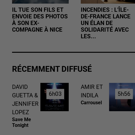
IL TUE SON FILS ET
INCENDIES : L’ÎLE-
ENVOIE DES PHOTOS
DE-FRANCE LANCE
À SON EX-
UN ÉLAN DE
COMPAGNE À NICE
SOLIDARITÉ AVEC
LES...
RÉCEMMENT DIFFUSÉ
DAVID
AMIR ET
6h03
6h03
5h56
5h56
GUETTA &
INDILA
Carrousel
JENNIFER
LOPEZ
Save Me
Tonight