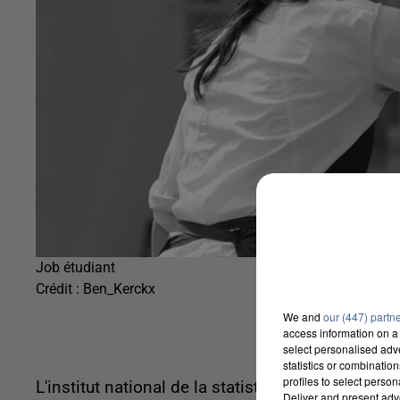
Job étudiant
Crédit :
Ben_Kerckx
We and
our (447) partn
access information on a 
select personalised ad
statistics or combinatio
profiles to select person
L'institut national de la statistique, l'INSEE, vie
Deliver and present adv