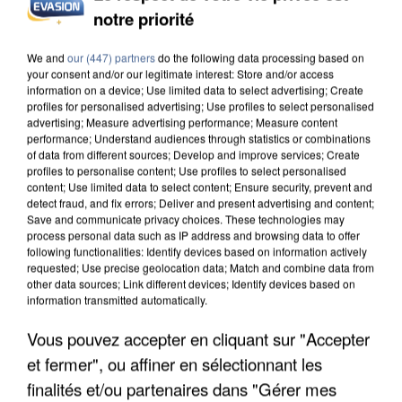
INTERPELLÉ EN ALGÉRIE
notre priorité
We and
our (447) partners
do the following data processing based on
your consent and/or our legitimate interest: Store and/or access
information on a device; Use limited data to select advertising; Create
profiles for personalised advertising; Use profiles to select personalised
advertising; Measure advertising performance; Measure content
performance; Understand audiences through statistics or combinations
of data from different sources; Develop and improve services; Create
profiles to personalise content; Use profiles to select personalised
content; Use limited data to select content; Ensure security, prevent and
detect fraud, and fix errors; Deliver and present advertising and content;
Save and communicate privacy choices. These technologies may
process personal data such as IP address and browsing data to offer
following functionalities: Identify devices based on information actively
requested; Use precise geolocation data; Match and combine data from
other data sources; Link different devices; Identify devices based on
information transmitted automatically.
UNE TOURISTE DE L’OISE EMPORTÉE PAR UNE
Vous pouvez accepter en cliquant sur "Accepter
COULÉE DE BOUE EN HAUTE-SAVOIE
et fermer", ou affiner en sélectionnant les
finalités et/ou partenaires dans "Gérer mes