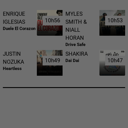
ENRIQUE
MYLES
10h56
10h56
10h53
10h53
IGLESIAS
SMITH &
Duele El Corazon
NIALL
HORAN
Drive Safe
JUSTIN
SHAKIRA
10h49
10h49
10h47
10h47
Dai Dai
NOZUKA
Heartless