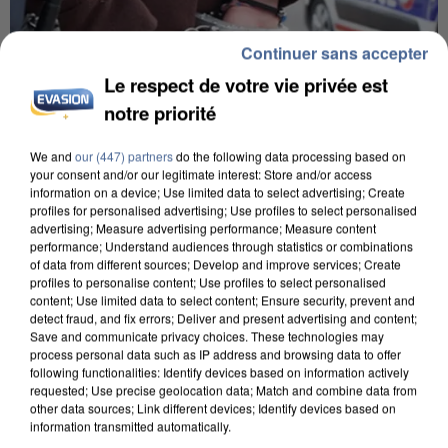
Continuer sans accepter
Le respect de votre vie privée est
notre priorité
We and
our (447) partners
do the following data processing based on
your consent and/or our legitimate interest: Store and/or access
information on a device; Use limited data to select advertising; Create
profiles for personalised advertising; Use profiles to select personalised
L’UN DES FONDATEURS SUPPOSÉS DE LA DZ
advertising; Measure advertising performance; Measure content
MAFIA INTERPELLÉ EN ALGÉRIE
performance; Understand audiences through statistics or combinations
of data from different sources; Develop and improve services; Create
profiles to personalise content; Use profiles to select personalised
content; Use limited data to select content; Ensure security, prevent and
detect fraud, and fix errors; Deliver and present advertising and content;
Save and communicate privacy choices. These technologies may
process personal data such as IP address and browsing data to offer
following functionalities: Identify devices based on information actively
requested; Use precise geolocation data; Match and combine data from
other data sources; Link different devices; Identify devices based on
information transmitted automatically.