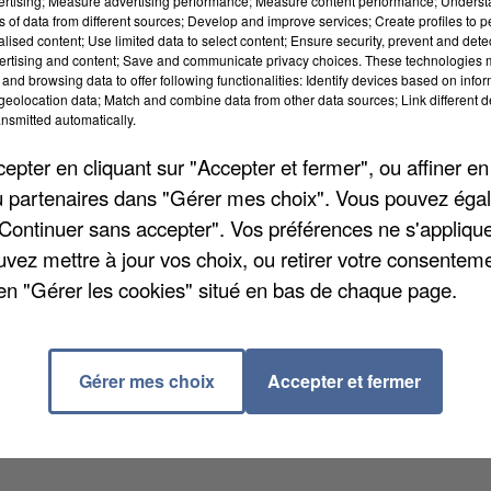
vertising; Measure advertising performance; Measure content performance; Unders
ns of data from different sources; Develop and improve services; Create profiles to 
alised content; Use limited data to select content; Ensure security, prevent and detect
ertising and content; Save and communicate privacy choices. These technologies
and browsing data to offer following functionalities: Identify devices based on infor
eolocation data; Match and combine data from other data sources; Link different de
acquérir un bien immobilier. La faute en partie à la
nsmitted automatically.
usiness
, l'apport déboursé pour acheter un
pter en cliquant sur "Accepter et fermer", ou affiner en
nant chiffre de 272.000 euros en moyenne en Île-de-
/ou partenaires dans "Gérer mes choix". Vous pouvez éga
"Continuer sans accepter". Vos préférences ne s'appliqu
uvez mettre à jour vos choix, ou retirer votre consenteme
 qui vient d'être dépassé : 72.000 euros d'abord en
en "Gérer les cookies" situé en bas de chaque page.
rgne-Rhône-Alpes avec plus de 90.000 euros d'apport
vence-Alpes-Côtes d'Azur autour des 85.000 euros.
Gérer mes choix
Accepter et fermer