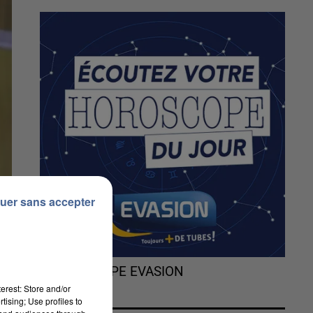
uer sans accepter
L'HOROSCOPE EVASION
erest: Store and/or
tising; Use profiles to