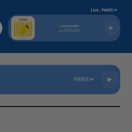
Live :
PARIS
Limoncello
LUCENZO
PARIS