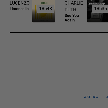
LUCENZO
CHARLIE
18h43
18h43
18h35
18h35
Limoncello
PUTH
See You
Again
ACCUEIL