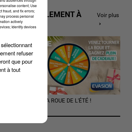
tand audiences through
personalise content; Use
 fraud, and fix errors;
ACTUELLEMENT À
Voir plus
 may process personal
GAGNER
mation actively
vices; Identify devices
 sélectionnant
lement refuser
eront que pour
nt à tout
,
TOURNEZ LA ROUE DE L'ÉTÉ !