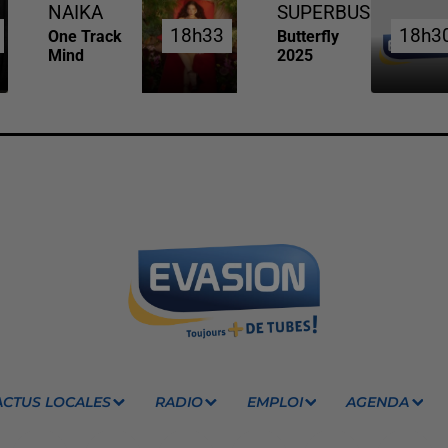
NAIKA
SUPERBUS
18h33
18h33
18h3
18h3
One Track
Butterfly
Mind
2025
ACTUS LOCALES
RADIO
EMPLOI
AGENDA