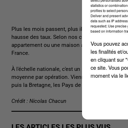
select personalised ad
statistics or combinatio
profiles to select person
Deliver and present adv
data such as IP address 
requested; Use precise g
Plus les mois passent, plus il semble difficile d'
based on information tra
hausse des taux. Selon nos confrères de
BFM B
Vous pouvez acce
appartement ou une maison atteint l'impression
les finalités et
France.
en cliquant sur 
ce site. Vous po
À l'échelle nationale, c'est un pallier historique
moment via le li
moyenne par opération. Viennent ensuite l'Auve
puis la Bretagne, les Pays de la Loire et la Pro
Crédit : Nicolas Chacun
LES ARTICLES LES PLUS VUS