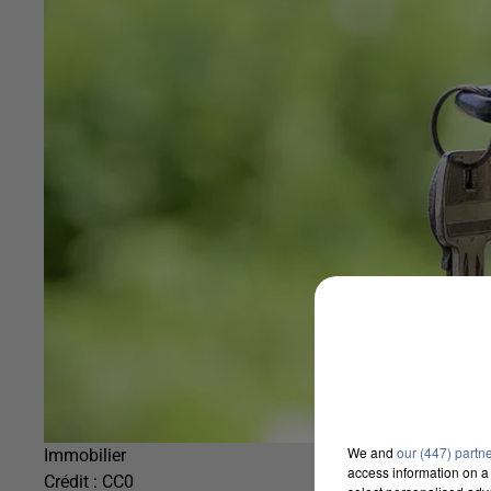
We and
our (447) partn
Immobilier
access information on a 
Crédit :
CC0