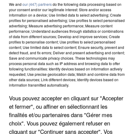
We and
our (447) partners
do the following data processing based on
your consent and/or our legitimate interest: Store and/or access
information on a device; Use limited data to select advertising; Create
profiles for personalised advertising; Use profiles to select personalised
advertising; Measure advertising performance; Measure content
performance; Understand audiences through statistics or combinations
of data from different sources; Develop and improve services; Create
profiles to personalise content; Use profiles to select personalised
content; Use limited data to select content; Ensure security, prevent and
detect fraud, and fix errors; Deliver and present advertising and content;
Save and communicate privacy choices. These technologies may
process personal data such as IP address and browsing data to offer
following functionalities: Identify devices based on information actively
requested; Use precise geolocation data; Match and combine data from
other data sources; Link different devices; Identify devices based on
information transmitted automatically.
APRÈS TOUTES CES CANICULES, LES REFUGES
DE FAUNE SAUVAGE SONT...
Vous pouvez accepter en cliquant sur "Accepter
et fermer", ou affiner en sélectionnant les
finalités et/ou partenaires dans "Gérer mes
choix". Vous pouvez également refuser en
cliquant sur "Continuer sans accepter". Vos