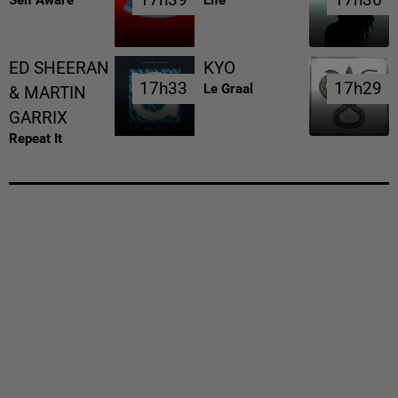
17h39
17h39
17h36
17h36
Self Aware
Life
ED SHEERAN
KYO
17h33
17h33
17h29
17h29
Le Graal
& MARTIN
GARRIX
Repeat It