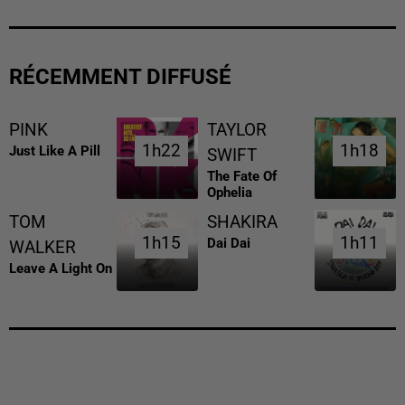
RÉCEMMENT DIFFUSÉ
PINK
TAYLOR
1h22
1h22
1h18
1h18
Just Like A Pill
SWIFT
The Fate Of
Ophelia
TOM
SHAKIRA
1h15
1h15
1h11
1h11
Dai Dai
WALKER
Leave A Light On