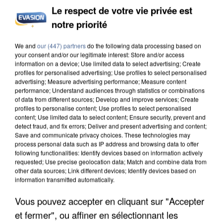
Le respect de votre vie privée est
notre priorité
INCENDIES : L’ÎLE-DE-FRANCE LANCE UN ÉLAN
We and
our (447) partners
do the following data processing based on
DE SOLIDARITÉ AVEC LES...
your consent and/or our legitimate interest: Store and/or access
information on a device; Use limited data to select advertising; Create
profiles for personalised advertising; Use profiles to select personalised
advertising; Measure advertising performance; Measure content
performance; Understand audiences through statistics or combinations
of data from different sources; Develop and improve services; Create
profiles to personalise content; Use profiles to select personalised
content; Use limited data to select content; Ensure security, prevent and
detect fraud, and fix errors; Deliver and present advertising and content;
Save and communicate privacy choices. These technologies may
process personal data such as IP address and browsing data to offer
following functionalities: Identify devices based on information actively
requested; Use precise geolocation data; Match and combine data from
other data sources; Link different devices; Identify devices based on
information transmitted automatically.
Vous pouvez accepter en cliquant sur "Accepter
et fermer", ou affiner en sélectionnant les