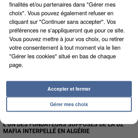
finalités et/ou partenaires dans "Gérer mes
APRÈS TOUTES CES CANICULES, LES REFUGES
choix". Vous pouvez également refuser en
DE FAUNE SAUVAGE SONT...
cliquant sur "Continuer sans accepter". Vos
préférences ne s'appliqueront que pour ce site.
Vous pouvez mettre à jour vos choix, ou retirer
votre consentement à tout moment via le lien
"Gérer les cookies" situé en bas de chaque
page.
Accepter et fermer
Gérer mes choix
L’UN DES FONDATEURS SUPPOSÉS DE LA DZ
MAFIA INTERPELLÉ EN ALGÉRIE