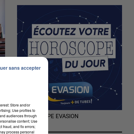
uer sans accepter
erest: Store and/or
tising; Use profiles to
tand audiences through
L'HOROSCOPE EVASION
personalise content; Use
 fraud, and fix errors;
 may process personal