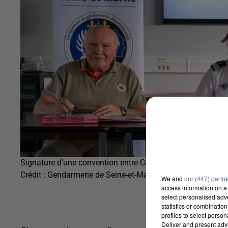
Signature d'une convention entre Croix-Rouge et Gendarm
Crédit :
Gendarmerie de Seine-et-Marne
We and
our (447) partn
access information on a 
select personalised ad
statistics or combinatio
profiles to select person
Deliver and present adv