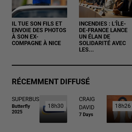
IL TUE SON FILS ET
INCENDIES : L’ÎLE-
ENVOIE DES PHOTOS
DE-FRANCE LANCE
À SON EX-
UN ÉLAN DE
COMPAGNE À NICE
SOLIDARITÉ AVEC
LES...
RÉCEMMENT DIFFUSÉ
SUPERBUS
CRAIG
18h30
18h30
18h26
18h26
Butterfly
DAVID
2025
7 Days