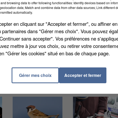
elle validée récemment. Elle a été signée par le
and browsing data to offer following functionalities: Identify devices based on infor
eolocation data; Match and combine data from other data sources; Link different de
s seine-et-marnais, et Pierre Richard, président de la
nsmitted automatically.
 Dos Santos Ferreira, vice-président territorial de
pter en cliquant sur "Accepter et fermer", ou affiner en
 et de secours, était là. Concrètement, des volontair
/ou partenaires dans "Gérer mes choix". Vous pouvez éga
s lors de recherches de personnes, déployer un centre
"Continuer sans accepter". Vos préférences ne s'appliqu
llaborations seront possibles en cas de tuerie de mas
uvez mettre à jour vos choix, ou retirer votre consenteme
en "Gérer les cookies" situé en bas de chaque page.
Gérer mes choix
Accepter et fermer