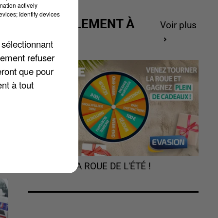
mation actively
vices; Identify devices
ACTUELLEMENT À
Voir plus
GAGNER
 sélectionnant
es
lement refuser
eront que pour
se
nt à tout
TOURNEZ LA ROUE DE L'ÉTÉ !