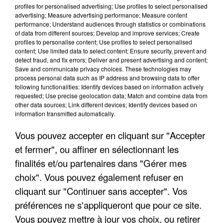
profiles for personalised advertising; Use profiles to select personalised
advertising; Measure advertising performance; Measure content
performance; Understand audiences through statistics or combinations
of data from different sources; Develop and improve services; Create
profiles to personalise content; Use profiles to select personalised
content; Use limited data to select content; Ensure security, prevent and
detect fraud, and fix errors; Deliver and present advertising and content;
Save and communicate privacy choices. These technologies may
process personal data such as IP address and browsing data to offer
following functionalities: Identify devices based on information actively
requested; Use precise geolocation data; Match and combine data from
UN SECOND CADRE DE LA DZ MAFIA
other data sources; Link different devices; Identify devices based on
INTERPELLÉ EN ALGÉRIE
information transmitted automatically.
Vous pouvez accepter en cliquant sur "Accepter
et fermer", ou affiner en sélectionnant les
finalités et/ou partenaires dans "Gérer mes
choix". Vous pouvez également refuser en
cliquant sur "Continuer sans accepter". Vos
préférences ne s'appliqueront que pour ce site.
Vous pouvez mettre à jour vos choix, ou retirer