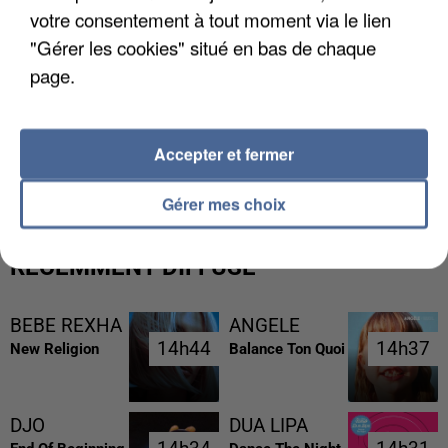
votre consentement à tout moment via le lien
"Gérer les cookies" situé en bas de chaque
page.
UNE TOURISTE DE L’OISE EMPORTÉE PAR UNE
Accepter et fermer
COULÉE DE BOUE EN HAUTE-SAVOIE
Gérer mes choix
RÉCEMMENT DIFFUSÉ
BEBE REXHA
ANGELE
14h44
14h44
14h37
14h37
New Religion
Balance Ton Quoi
DJO
DUA LIPA