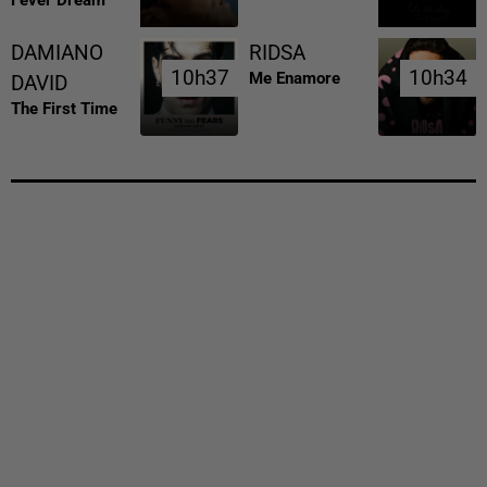
DAMIANO
RIDSA
10h37
10h37
10h34
10h34
Me Enamore
DAVID
The First Time