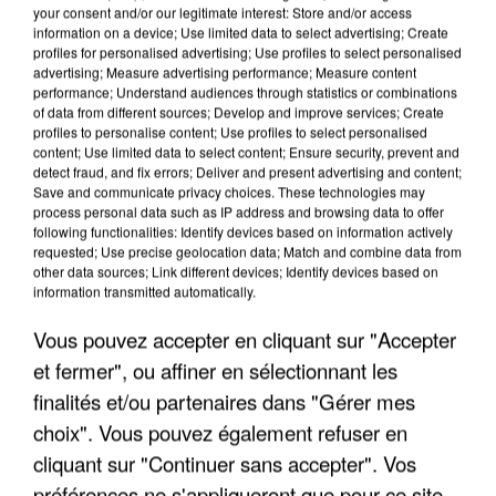
your consent and/or our legitimate interest: Store and/or access
information on a device; Use limited data to select advertising; Create
profiles for personalised advertising; Use profiles to select personalised
advertising; Measure advertising performance; Measure content
performance; Understand audiences through statistics or combinations
of data from different sources; Develop and improve services; Create
profiles to personalise content; Use profiles to select personalised
content; Use limited data to select content; Ensure security, prevent and
detect fraud, and fix errors; Deliver and present advertising and content;
Save and communicate privacy choices. These technologies may
process personal data such as IP address and browsing data to offer
following functionalities: Identify devices based on information actively
requested; Use precise geolocation data; Match and combine data from
other data sources; Link different devices; Identify devices based on
information transmitted automatically.
UNE TOURISTE DE L’OISE EMPORTÉE PAR UNE
COULÉE DE BOUE EN HAUTE-SAVOIE
Vous pouvez accepter en cliquant sur "Accepter
et fermer", ou affiner en sélectionnant les
finalités et/ou partenaires dans "Gérer mes
choix". Vous pouvez également refuser en
cliquant sur "Continuer sans accepter". Vos
préférences ne s'appliqueront que pour ce site.