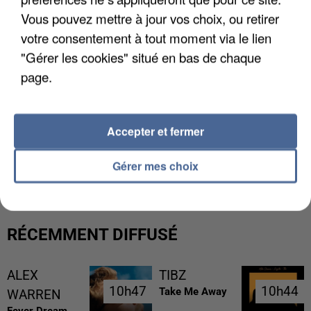
Vous pouvez mettre à jour vos choix, ou retirer
votre consentement à tout moment via le lien
"Gérer les cookies" situé en bas de chaque
page.
Accepter et fermer
LES DONNÉES DE 300 000 CLIENTS DÉROBÉES À
INTERMARCHÉ APRÈS UNE...
Gérer mes choix
RÉCEMMENT DIFFUSÉ
ALEX
TIBZ
10h47
10h47
10h44
10h44
Take Me Away
WARREN
Fever Dream