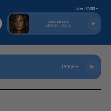
Live :
PARIS
Bleeding Love
LEONA LEWIS
PARIS