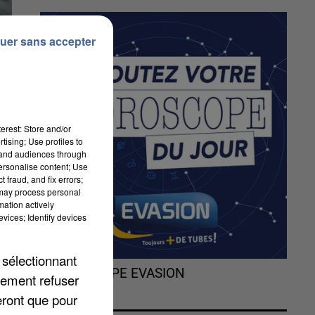
uer sans accepter
erest: Store and/or
tising; Use profiles to
us
tand audiences through
personalise content; Use
in
 fraud, and fix errors;
t,
 may process personal
mation actively
vices; Identify devices
 sélectionnant
L'HOROSCOPE EVASION
lement refuser
eront que pour