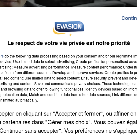
Contin
Le respect de votre vie privée est notre priorité
ers
do the following data processing based on your consent and/or our legitimate int
device; Use limited data to select advertising; Create profiles for personalised adver
r dans le sud de la Seine-et-Marne, cette semaine. Vo
vertising; Measure advertising performance; Measure content performance; Unders
ns of data from different sources; Develop and improve services; Create profiles to 
 hier soir : Emmanuel Macron devrait se rendre dema
alised content; Use limited data to select content; Ensure security, prevent and detect
ur du thème « patrimoine et tourisme ». Pour l'instan
ertising and content; Save and communicate privacy choices. These technologies
and browsing data to offer following functionalities: Identify devices based on infor
tte éventuelle visite.
eolocation data; Match and combine data from other data sources; Link different de
nsmitted automatically.
pter en cliquant sur "Accepter et fermer", ou affiner en
/ou partenaires dans "Gérer mes choix". Vous pouvez éga
"Continuer sans accepter". Vos préférences ne s'appliqu