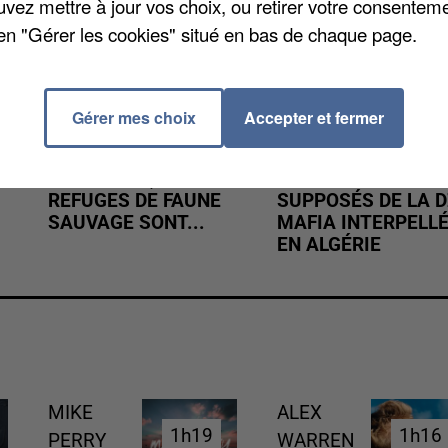
uvez mettre à jour vos choix, ou retirer votre consenteme
en "Gérer les cookies" situé en bas de chaque page.
Gérer mes choix
Accepter et fermer
APRÈS TOUTES CES
L’UN DES
CANICULES, LES
FONDATEURS
REFUGES DE FAUNE
SUPPOSÉS DE LA D
SAUVAGE SONT...
MAFIA INTERPELL
EN ALGÉRIE
MIKE
ALEX
1h19
1h19
1h16
1h16
PERRY
WARREN