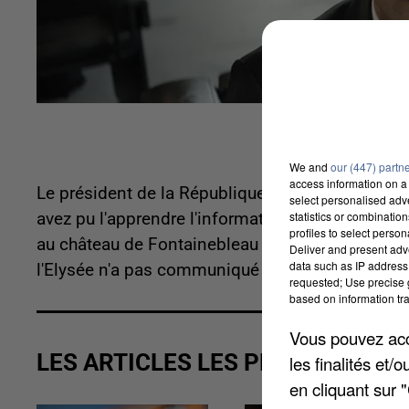
We and
our (447) partn
access information on a 
Le président de la République pourrait bien veni
select personalised ad
statistics or combinatio
avez pu l'apprendre l'information sur nos ondes
profiles to select person
au château de Fontainebleau pour une visite auto
Deliver and present adv
data such as IP address 
l'Elysée n'a pas communiqué de précisions sur ce
requested; Use precise g
based on information tra
Vous pouvez acce
LES ARTICLES LES PLUS VUS
les finalités et
en cliquant sur 