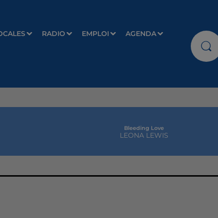
OCALES
RADIO
EMPLOI
AGENDA
Bleeding Love
LEONA LEWIS