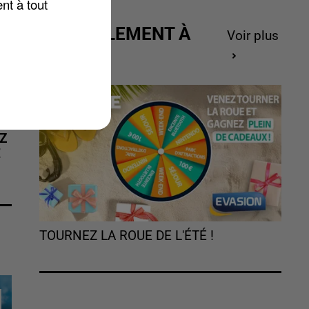
nt à tout
ACTUELLEMENT À
Voir plus
GAGNER
Z
É
TOURNEZ LA ROUE DE L'ÉTÉ !