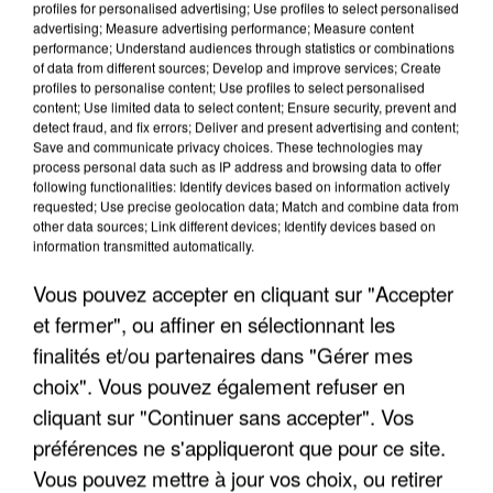
profiles for personalised advertising; Use profiles to select personalised
advertising; Measure advertising performance; Measure content
performance; Understand audiences through statistics or combinations
of data from different sources; Develop and improve services; Create
profiles to personalise content; Use profiles to select personalised
content; Use limited data to select content; Ensure security, prevent and
detect fraud, and fix errors; Deliver and present advertising and content;
Save and communicate privacy choices. These technologies may
process personal data such as IP address and browsing data to offer
following functionalities: Identify devices based on information actively
UNE TOURISTE DE L’OISE EMPORTÉE PAR UNE
requested; Use precise geolocation data; Match and combine data from
COULÉE DE BOUE EN HAUTE-SAVOIE
other data sources; Link different devices; Identify devices based on
information transmitted automatically.
Vous pouvez accepter en cliquant sur "Accepter
et fermer", ou affiner en sélectionnant les
finalités et/ou partenaires dans "Gérer mes
choix". Vous pouvez également refuser en
cliquant sur "Continuer sans accepter". Vos
préférences ne s'appliqueront que pour ce site.
Vous pouvez mettre à jour vos choix, ou retirer