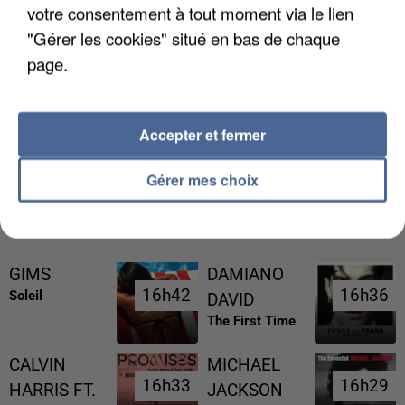
votre consentement à tout moment via le lien
"Gérer les cookies" situé en bas de chaque
page.
LES DONNÉES DE 300 000 CLIENTS DÉROBÉES À
INTERMARCHÉ APRÈS UNE...
Accepter et fermer
Gérer mes choix
RÉCEMMENT DIFFUSÉ
GIMS
DAMIANO
16h42
16h42
16h36
16h36
Soleil
DAVID
The First Time
CALVIN
MICHAEL
16h33
16h33
16h29
16h29
HARRIS FT.
JACKSON