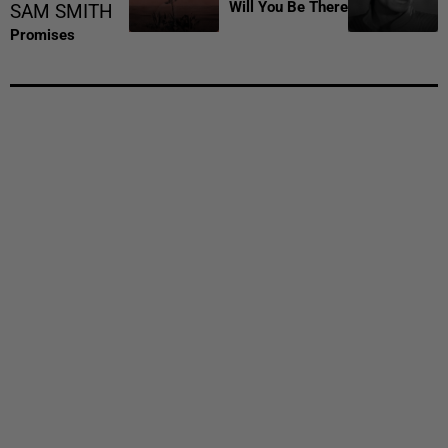
Will You Be There
SAM SMITH
Promises