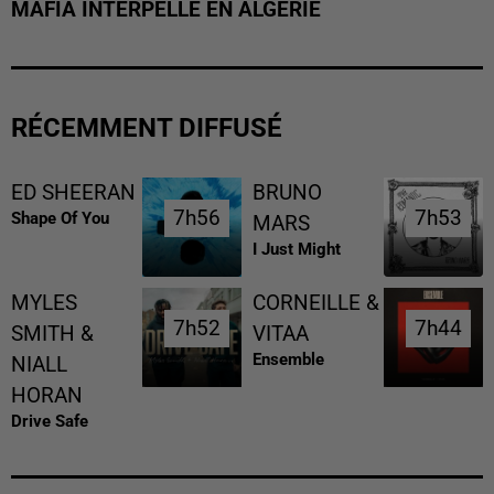
MAFIA INTERPELLÉ EN ALGÉRIE
RÉCEMMENT DIFFUSÉ
ED SHEERAN
BRUNO
7h56
7h56
7h53
7h53
Shape Of You
MARS
I Just Might
MYLES
CORNEILLE &
7h52
7h52
7h44
7h44
SMITH &
VITAA
Ensemble
NIALL
HORAN
Drive Safe