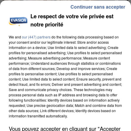
Continuer sans accepter
Le respect de votre vie privée est
notre priorité
INCENDIES : L’ÎLE-DE-FRANCE LANCE UN ÉLAN
We and
our (447) partners
do the following data processing based on
DE SOLIDARITÉ AVEC LES...
your consent and/or our legitimate interest: Store and/or access
information on a device; Use limited data to select advertising; Create
profiles for personalised advertising; Use profiles to select personalised
advertising; Measure advertising performance; Measure content
performance; Understand audiences through statistics or combinations
of data from different sources; Develop and improve services; Create
profiles to personalise content; Use profiles to select personalised
content; Use limited data to select content; Ensure security, prevent and
detect fraud, and fix errors; Deliver and present advertising and content;
Save and communicate privacy choices. These technologies may
process personal data such as IP address and browsing data to offer
following functionalities: Identify devices based on information actively
requested; Use precise geolocation data; Match and combine data from
other data sources; Link different devices; Identify devices based on
information transmitted automatically.
Vous pouvez accepter en cliquant sur "Accepter