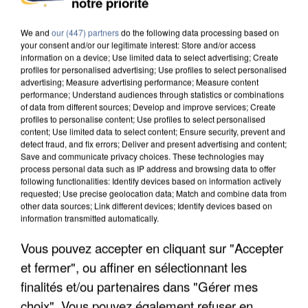
notre priorité
We and
our (447) partners
do the following data processing based on
your consent and/or our legitimate interest: Store and/or access
information on a device; Use limited data to select advertising; Create
profiles for personalised advertising; Use profiles to select personalised
advertising; Measure advertising performance; Measure content
performance; Understand audiences through statistics or combinations
of data from different sources; Develop and improve services; Create
profiles to personalise content; Use profiles to select personalised
content; Use limited data to select content; Ensure security, prevent and
detect fraud, and fix errors; Deliver and present advertising and content;
Save and communicate privacy choices. These technologies may
process personal data such as IP address and browsing data to offer
following functionalities: Identify devices based on information actively
requested; Use precise geolocation data; Match and combine data from
other data sources; Link different devices; Identify devices based on
information transmitted automatically.
UN SECOND CADRE DE LA DZ MAFIA
Vous pouvez accepter en cliquant sur "Accepter
INTERPELLÉ EN ALGÉRIE
et fermer", ou affiner en sélectionnant les
finalités et/ou partenaires dans "Gérer mes
choix". Vous pouvez également refuser en