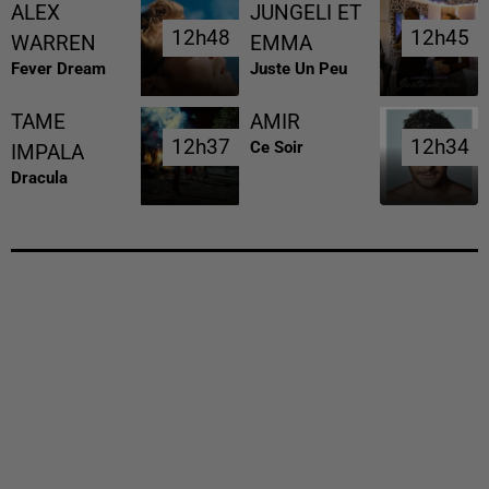
ALEX
JUNGELI ET
12h48
12h48
12h45
12h45
WARREN
EMMA
Fever Dream
Juste Un Peu
TAME
AMIR
12h37
12h37
12h34
12h34
Ce Soir
IMPALA
Dracula