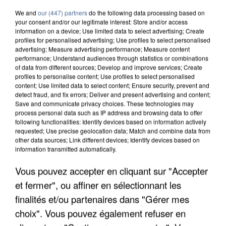
We and
our (447) partners
do the following data processing based on
your consent and/or our legitimate interest: Store and/or access
information on a device; Use limited data to select advertising; Create
profiles for personalised advertising; Use profiles to select personalised
advertising; Measure advertising performance; Measure content
performance; Understand audiences through statistics or combinations
of data from different sources; Develop and improve services; Create
profiles to personalise content; Use profiles to select personalised
content; Use limited data to select content; Ensure security, prevent and
detect fraud, and fix errors; Deliver and present advertising and content;
Save and communicate privacy choices. These technologies may
process personal data such as IP address and browsing data to offer
following functionalities: Identify devices based on information actively
requested; Use precise geolocation data; Match and combine data from
other data sources; Link different devices; Identify devices based on
information transmitted automatically.
APRÈS TOUTES CES CANICULES, LES REFUGES
Vous pouvez accepter en cliquant sur "Accepter
DE FAUNE SAUVAGE SONT...
et fermer", ou affiner en sélectionnant les
finalités et/ou partenaires dans "Gérer mes
choix". Vous pouvez également refuser en