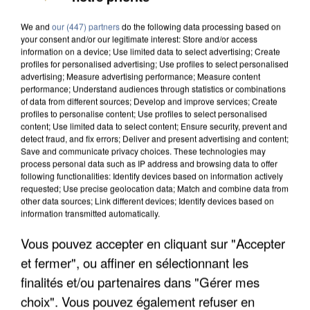
We and
our (447) partners
do the following data processing based on
your consent and/or our legitimate interest: Store and/or access
information on a device; Use limited data to select advertising; Create
profiles for personalised advertising; Use profiles to select personalised
advertising; Measure advertising performance; Measure content
performance; Understand audiences through statistics or combinations
of data from different sources; Develop and improve services; Create
profiles to personalise content; Use profiles to select personalised
content; Use limited data to select content; Ensure security, prevent and
detect fraud, and fix errors; Deliver and present advertising and content;
Save and communicate privacy choices. These technologies may
process personal data such as IP address and browsing data to offer
following functionalities: Identify devices based on information actively
requested; Use precise geolocation data; Match and combine data from
other data sources; Link different devices; Identify devices based on
information transmitted automatically.
Vous pouvez accepter en cliquant sur "Accepter
L’UN DES FONDATEURS SUPPOSÉS DE LA DZ
et fermer", ou affiner en sélectionnant les
MAFIA INTERPELLÉ EN ALGÉRIE
finalités et/ou partenaires dans "Gérer mes
choix". Vous pouvez également refuser en