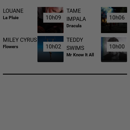
LOUANE
TAME
10h09
10h09
10h06
10h06
La Pluie
IMPALA
Dracula
MILEY CYRUS
TEDDY
10h02
10h02
10h00
10h00
Flowers
SWIMS
Mr Know It All