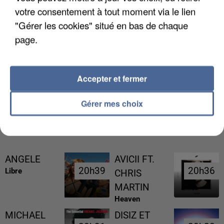
votre consentement à tout moment via le lien
"Gérer les cookies" situé en bas de chaque
page.
UNE TOURISTE DE L’OISE EMPORTÉE PAR UNE
COULÉE DE BOUE EN HAUTE-SAVOIE
Accepter et fermer
Gérer mes choix
RÉCEMMENT DIFFUSÉ
ANGELE
AVICII FT.
20h39
20h39
20h36
20h36
Libre
CHRIS
MARTIN
Heaven
MICHAEL
DISIZ ET