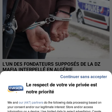
L’UN DES FONDATEURS SUPPOSÉS DE LA DZ
MAFIA INTERPELLÉ EN ALGÉRIE
Continuer sans accepter
Le respect de votre vie privée est
notre priorité
We and
our (447) partners
do the following data processing based on
your consent and/or our legitimate interest: Store and/or access
information on a device; Use limited data to select advertising; Create