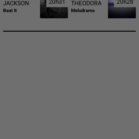
20h31
20h31
20h28
20h28
JACKSON
THEODORA
Beat It
Melodrama