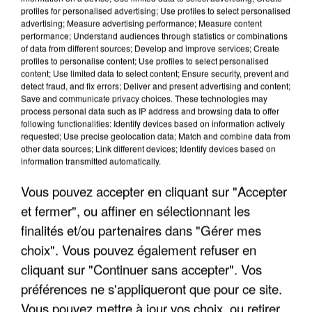
profiles for personalised advertising; Use profiles to select personalised
advertising; Measure advertising performance; Measure content
performance; Understand audiences through statistics or combinations
of data from different sources; Develop and improve services; Create
profiles to personalise content; Use profiles to select personalised
content; Use limited data to select content; Ensure security, prevent and
detect fraud, and fix errors; Deliver and present advertising and content;
Save and communicate privacy choices. These technologies may
process personal data such as IP address and browsing data to offer
following functionalities: Identify devices based on information actively
UN SECOND CADRE DE LA DZ MAFIA
requested; Use precise geolocation data; Match and combine data from
other data sources; Link different devices; Identify devices based on
INTERPELLÉ EN ALGÉRIE
information transmitted automatically.
Vous pouvez accepter en cliquant sur "Accepter
et fermer", ou affiner en sélectionnant les
finalités et/ou partenaires dans "Gérer mes
choix". Vous pouvez également refuser en
cliquant sur "Continuer sans accepter". Vos
préférences ne s'appliqueront que pour ce site.
Vous pouvez mettre à jour vos choix, ou retirer