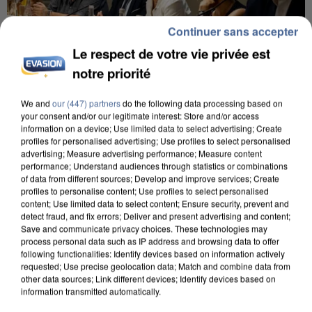
Continuer sans accepter
Le respect de votre vie privée est
notre priorité
We and
our (447) partners
do the following data processing based on
INCENDIES : L’ÎLE-DE-FRANCE LANCE UN ÉLAN
your consent and/or our legitimate interest: Store and/or access
DE SOLIDARITÉ AVEC LES...
information on a device; Use limited data to select advertising; Create
profiles for personalised advertising; Use profiles to select personalised
advertising; Measure advertising performance; Measure content
performance; Understand audiences through statistics or combinations
of data from different sources; Develop and improve services; Create
profiles to personalise content; Use profiles to select personalised
content; Use limited data to select content; Ensure security, prevent and
detect fraud, and fix errors; Deliver and present advertising and content;
Save and communicate privacy choices. These technologies may
process personal data such as IP address and browsing data to offer
following functionalities: Identify devices based on information actively
requested; Use precise geolocation data; Match and combine data from
other data sources; Link different devices; Identify devices based on
information transmitted automatically.