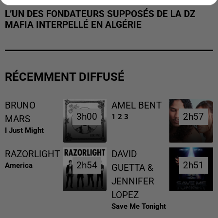
L’UN DES FONDATEURS SUPPOSÉS DE LA DZ
MAFIA INTERPELLÉ EN ALGÉRIE
RÉCEMMENT DIFFUSÉ
BRUNO
AMEL BENT
3h00
3h00
2h57
2h57
1 2 3
MARS
I Just Might
RAZORLIGHT
DAVID
2h54
2h54
2h51
2h51
America
GUETTA &
JENNIFER
LOPEZ
Save Me Tonight