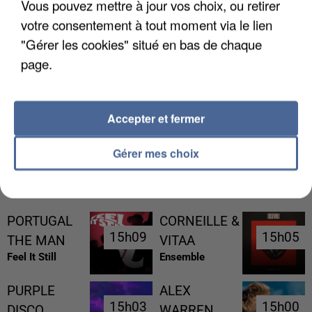
Vous pouvez mettre à jour vos choix, ou retirer
votre consentement à tout moment via le lien
"Gérer les cookies" situé en bas de chaque
page.
L’UN DES FONDATEURS SUPPOSÉS DE LA DZ
MAFIA INTERPELLÉ EN ALGÉRIE
Accepter et fermer
Gérer mes choix
RÉCEMMENT DIFFUSÉ
PORTUGAL
CORNEILLE &
15h09
15h09
15h05
15h05
THE MAN
VITAA
Feel It Still
Ensemble
PURPLE
ALEX
15h03
15h03
15h00
15h00
DISCO
WARREN