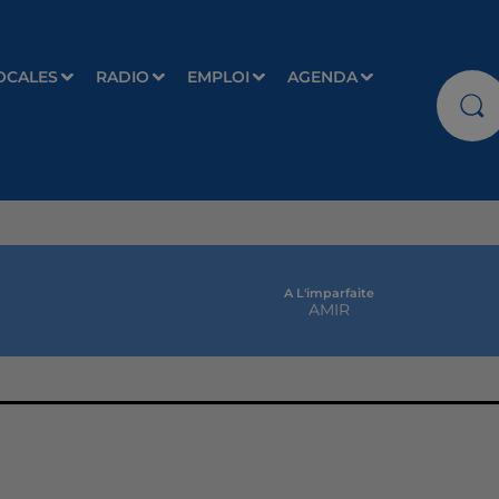
OCALES
RADIO
EMPLOI
AGENDA
A L'imparfaite
AMIR