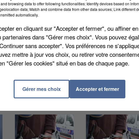
and browsing data to offer following functionalities: Identify devices based on infor
eolocation data; Match and combine data from other data sources; Link different de
nsmitted automatically.
pter en cliquant sur "Accepter et fermer", ou affiner en
handicapées. Elles peuvent bénéficier d'un service de
/ou partenaires dans "Gérer mes choix". Vous pouvez éga
ique. Il faut joindre le service social et seniors au 01
"Continuer sans accepter". Vos préférences ne s'appliqu
 d'alerte liée au climat. Lorsque le mercure monte, il
uvez mettre à jour vos choix, ou retirer votre consenteme
l'ombre et de boire régulièrement.
en "Gérer les cookies" situé en bas de chaque page.
Gérer mes choix
Accepter et fermer