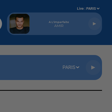
Live :
PARIS
A L'imparfaite
AMIR
PARIS