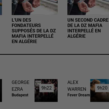
L’UN DES
UN SECOND CADRE
FONDATEURS
DE LA DZ MAFIA
SUPPOSÉS DE LA DZ
INTERPELLÉ EN
MAFIA INTERPELLÉ
ALGÉRIE
EN ALGÉRIE
GEORGE
ALEX
9h22
9h22
9h20
9h20
EZRA
WARREN
Budapest
Fever Dream