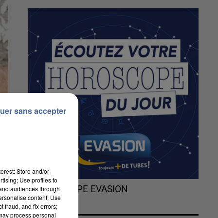
uer sans accepter
erest: Store and/or
tising; Use profiles to
L'HOROSCOPE EVASION
tand audiences through
personalise content; Use
 fraud, and fix errors;
 may process personal