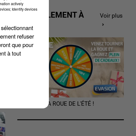
mation actively
vices; Identify devices
ACTUELLEMENT À
Voir plus
GAGNER
 sélectionnant
lement refuser
eront que pour
nt à tout
TOURNEZ LA ROUE DE L'ÉTÉ !