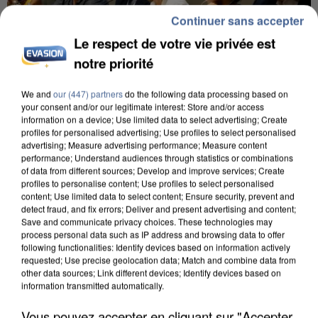
Continuer sans accepter
Le respect de votre vie privée est
notre priorité
We and
our (447) partners
do the following data processing based on
your consent and/or our legitimate interest: Store and/or access
INCENDIES : L’ÎLE-DE-FRANCE LANCE UN ÉLAN
information on a device; Use limited data to select advertising; Create
DE SOLIDARITÉ AVEC LES...
profiles for personalised advertising; Use profiles to select personalised
advertising; Measure advertising performance; Measure content
performance; Understand audiences through statistics or combinations
of data from different sources; Develop and improve services; Create
profiles to personalise content; Use profiles to select personalised
content; Use limited data to select content; Ensure security, prevent and
detect fraud, and fix errors; Deliver and present advertising and content;
Save and communicate privacy choices. These technologies may
process personal data such as IP address and browsing data to offer
following functionalities: Identify devices based on information actively
requested; Use precise geolocation data; Match and combine data from
other data sources; Link different devices; Identify devices based on
information transmitted automatically.
Vous pouvez accepter en cliquant sur "Accepter