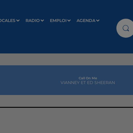
OCALES
RADIO
EMPLOI
AGENDA
Call On Me
VIANNEY ET ED SHEERAN