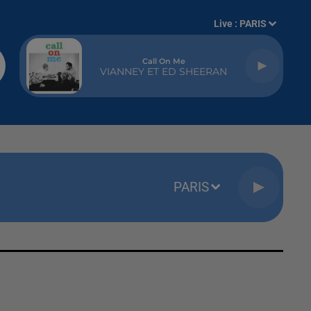
Live :
PARIS
Call On Me
VIANNEY ET ED SHEERAN
PARIS