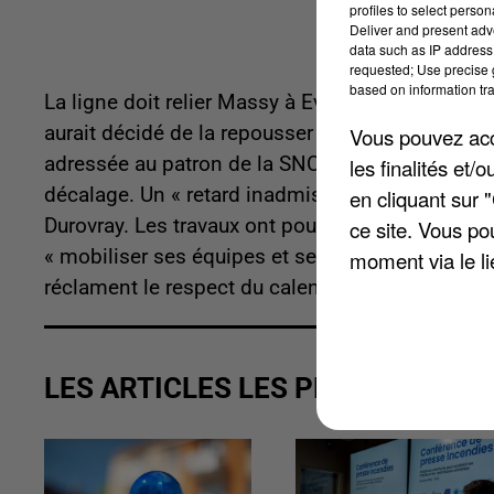
profiles to select person
Deliver and present adv
data such as IP address 
requested; Use precise g
based on information tra
La ligne doit relier Massy à Evry et sa mise en 
aurait décidé de la repousser de deux ans pour
Vous pouvez acce
adressée au patron de la SNCF, Guillaume Pépy,
les finalités et
décalage. Un « retard inadmissible » juge nota
en cliquant sur 
Durovray. Les travaux ont pourtant démarré dès l
ce site. Vous po
« mobiliser ses équipes et ses ressources inter
moment via le li
réclament le respect du calendrier initial.
LES ARTICLES LES PLUS VUS