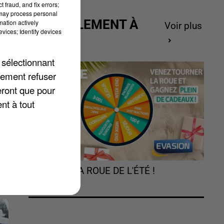
 fraud, and fix errors;
 may process personal
ACTUELLEMENT À
mation actively
Voir plus
vices; Identify devices
GAGNER
F
 sélectionnant
lement refuser
s
eront que pour
nt à tout
TOURNEZ LA ROUE DE L'ÉTÉ !