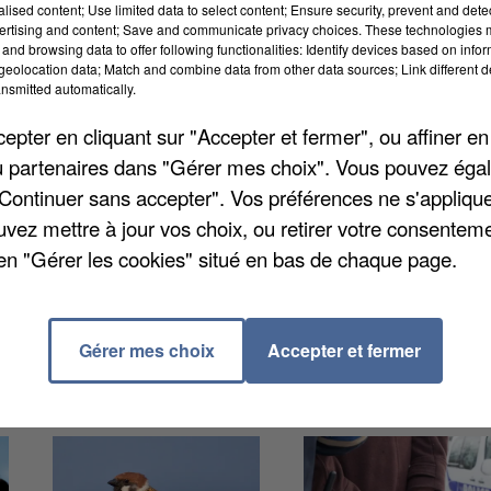
alised content; Use limited data to select content; Ensure security, prevent and detect
ertising and content; Save and communicate privacy choices. These technologies
and browsing data to offer following functionalities: Identify devices based on infor
eolocation data; Match and combine data from other data sources; Link different de
nsmitted automatically.
service était initialement prévue en 2020. Mais la SNC
 une livraison en 2022. Dans une lettre commune
pter en cliquant sur "Accepter et fermer", ou affiner en
 de nombreux élus essonniens s'étonnent de ce
/ou partenaires dans "Gérer mes choix". Vous pouvez éga
mment le président du Conseil départemental, Françoi
"Continuer sans accepter". Vos préférences ne s'appliqu
'an dernier. La SNCF invoque des difficultés à
uvez mettre à jour vos choix, ou retirer votre consenteme
nes, humaines et financières ». Les élus essonniens
en "Gérer les cookies" situé en bas de chaque page.
Gérer mes choix
Accepter et fermer