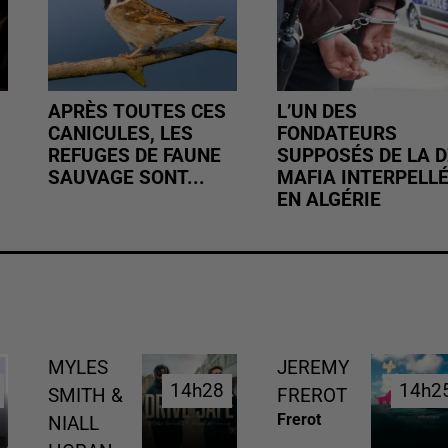
APRÈS TOUTES CES
L’UN DES
CANICULES, LES
FONDATEURS
REFUGES DE FAUNE
SUPPOSÉS DE LA D
SAUVAGE SONT...
MAFIA INTERPELL
EN ALGÉRIE
MYLES
JEREMY
14h28
14h28
14h2
14h2
SMITH &
FREROT
Frerot
NIALL