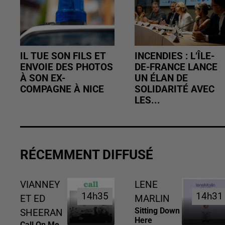
IL TUE SON FILS ET
INCENDIES : L’ÎLE-
ENVOIE DES PHOTOS
DE-FRANCE LANCE
À SON EX-
UN ÉLAN DE
COMPAGNE À NICE
SOLIDARITÉ AVEC
LES...
RÉCEMMENT DIFFUSÉ
VIANNEY
LENE
14h35
14h35
14h31
14h31
ET ED
MARLIN
Sitting Down
SHEERAN
Here
Call On Me