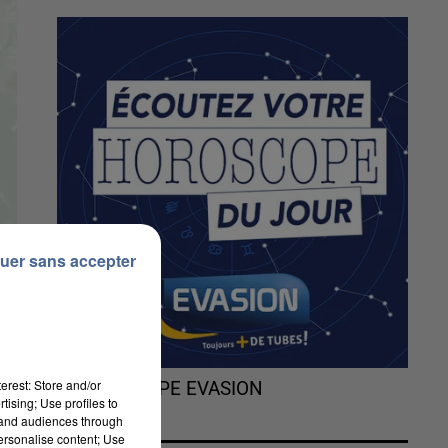
uer sans accepter
erest: Store and/or
L'HOROSCOPE EVASION
tising; Use profiles to
tand audiences through
personalise content; Use