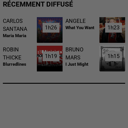
RÉCEMMENT DIFFUSÉ
CARLOS
ANGELE
1h26
1h26
1h23
1h23
What You Want
SANTANA
Maria Maria
ROBIN
BRUNO
1h19
1h19
1h15
1h15
THICKE
MARS
Blurredlines
I Just Might