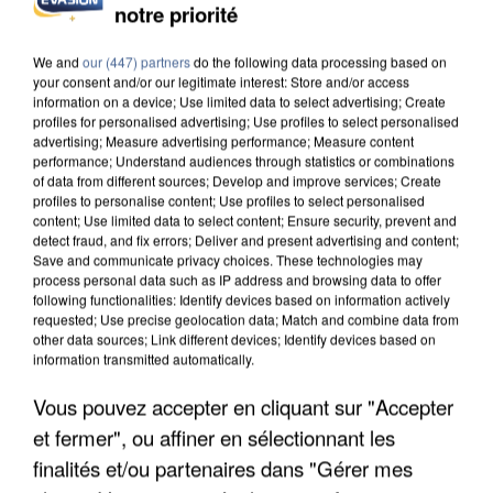
notre priorité
L’UN DES FONDATEURS SUPPOSÉS DE LA DZ
MAFIA INTERPELLÉ EN ALGÉRIE
We and
our (447) partners
do the following data processing based on
your consent and/or our legitimate interest: Store and/or access
information on a device; Use limited data to select advertising; Create
profiles for personalised advertising; Use profiles to select personalised
advertising; Measure advertising performance; Measure content
performance; Understand audiences through statistics or combinations
of data from different sources; Develop and improve services; Create
profiles to personalise content; Use profiles to select personalised
content; Use limited data to select content; Ensure security, prevent and
detect fraud, and fix errors; Deliver and present advertising and content;
Save and communicate privacy choices. These technologies may
process personal data such as IP address and browsing data to offer
following functionalities: Identify devices based on information actively
requested; Use precise geolocation data; Match and combine data from
other data sources; Link different devices; Identify devices based on
information transmitted automatically.
Vous pouvez accepter en cliquant sur "Accepter
et fermer", ou affiner en sélectionnant les
UN SECOND CADRE DE LA DZ MAFIA
INTERPELLÉ EN ALGÉRIE
finalités et/ou partenaires dans "Gérer mes