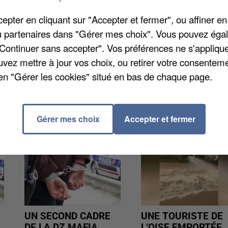
é d'Agglomération Saint Germain Boucles de Seine e
pter en cliquant sur "Accepter et fermer", ou affiner en
ou affirme que de plus en plus d'habitants sont
/ou partenaires dans "Gérer mes choix". Vous pouvez éga
istes. Elles sont d'ailleurs en accès gratuit.
"Continuer sans accepter". Vos préférences ne s'appliqu
uvez mettre à jour vos choix, ou retirer votre consenteme
en "Gérer les cookies" situé en bas de chaque page.
Gérer mes choix
Accepter et fermer
UN SECOND CADRE
UNE TOURISTE DE
DE LA DZ MAFIA
L’OISE EMPORTÉE