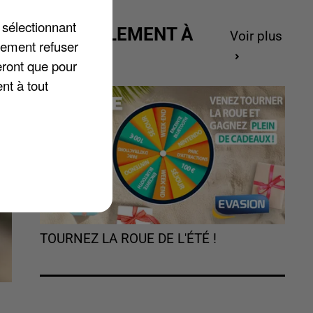
t
 sélectionnant
ACTUELLEMENT À
Voir plus
lement refuser
GAGNER
eront que pour
nt à tout
TOURNEZ LA ROUE DE L'ÉTÉ !