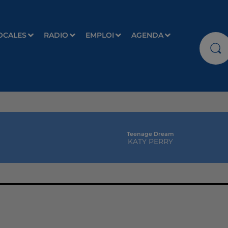
OCALES
RADIO
EMPLOI
AGENDA
Teenage Dream
KATY PERRY