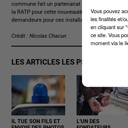
commune fait un partenariat avec la Communaut
Vous pouvez acce
la RATP pour cette nouveauté. La mairie de Chat
les finalités et
demandeurs pour ces installations dédiées aux cyl
en cliquant sur 
ce site. Vous po
Crédit : Nicolas Chacun
moment via le li
LES ARTICLES LES PLUS VUS
IL TUE SON FILS ET
L’UN DES
ENVOIE DES PHOTOS
FONDATEURS