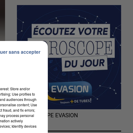
uer sans accepter
erest: Store and/or
tising; Use profiles to
tand audiences through
personalise content; Use
 fraud, and fix errors;
L'HOROSCOPE EVASION
 may process personal
mation actively
vices; Identify devices