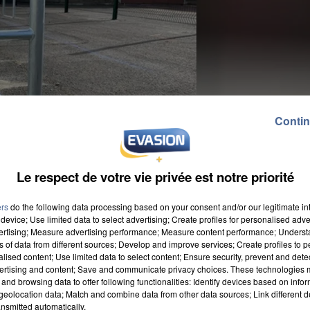
Contin
Le respect de votre vie privée est notre priorité
ers
do the following data processing based on your consent and/or our legitimate int
device; Use limited data to select advertising; Create profiles for personalised adver
vertising; Measure advertising performance; Measure content performance; Unders
ns of data from different sources; Develop and improve services; Create profiles to 
alised content; Use limited data to select content; Ensure security, prevent and detect
ertising and content; Save and communicate privacy choices. These technologies
and browsing data to offer following functionalities: Identify devices based on infor
eolocation data; Match and combine data from other data sources; Link different de
ement vélos sont installé à côté du bâtiment. La
nsmitted automatically.