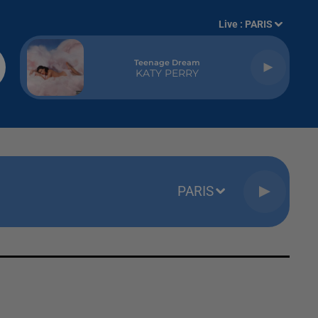
Live :
PARIS
Teenage Dream
KATY PERRY
PARIS