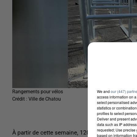
We and
our (447) partn
Rangements pour vélos
access information on a 
Crédit :
Ville de Chatou
select personalised ad
statistics or combinatio
profiles to select person
Deliver and present adv
data such as IP address 
requested; Use precise g
À partir de cette semaine, 120 racks de stationn
based on information tra