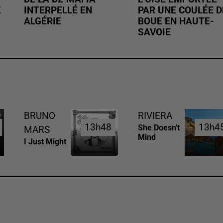
Z
INTERPELLÉ EN
PAR UNE COULÉE D
ALGÉRIE
BOUE EN HAUTE-
SAVOIE
BRUNO
RIVIERA
13h48
13h48
13h4
13h4
She Doesn't
MARS
Mind
I Just Might