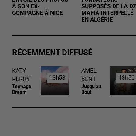
À SON EX-
SUPPOSÉS DE LA D
COMPAGNE À NICE
MAFIA INTERPELLÉ
EN ALGÉRIE
RÉCEMMENT DIFFUSÉ
KATY
AMEL
13h53
13h53
13h50
13h50
PERRY
BENT
Teenage
Jusqu'au
Dream
Bout