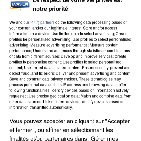
notre priorité
APRÈS TOUTES CES CANICULES, LES REFUGES
DE FAUNE SAUVAGE SONT...
We and
our (447) partners
do the following data processing based on
your consent and/or our legitimate interest: Store and/or access
information on a device; Use limited data to select advertising; Create
profiles for personalised advertising; Use profiles to select personalised
advertising; Measure advertising performance; Measure content
performance; Understand audiences through statistics or combinations
of data from different sources; Develop and improve services; Create
profiles to personalise content; Use profiles to select personalised
content; Use limited data to select content; Ensure security, prevent and
detect fraud, and fix errors; Deliver and present advertising and content;
Save and communicate privacy choices. These technologies may
process personal data such as IP address and browsing data to offer
following functionalities: Identify devices based on information actively
requested; Use precise geolocation data; Match and combine data from
other data sources; Link different devices; Identify devices based on
information transmitted automatically.
Vous pouvez accepter en cliquant sur "Accepter
et fermer", ou affiner en sélectionnant les
L’UN DES FONDATEURS SUPPOSÉS DE LA DZ
finalités et/ou partenaires dans "Gérer mes
MAFIA INTERPELLÉ EN ALGÉRIE