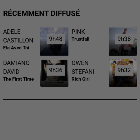
RÉCEMMENT DIFFUSÉ
ADELE
PINK
9h48
9h48
9h38
9h38
Trustfall
CASTILLON
Ete Avec Toi
DAMIANO
GWEN
9h36
9h36
9h32
9h32
DAVID
STEFANI
The First Time
Rich Girl