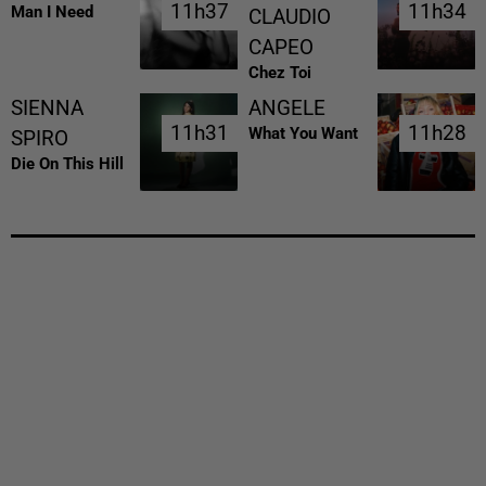
11h37
11h37
11h34
11h34
Man I Need
CLAUDIO
CAPEO
Chez Toi
SIENNA
ANGELE
11h31
11h31
11h28
11h28
What You Want
SPIRO
Die On This Hill