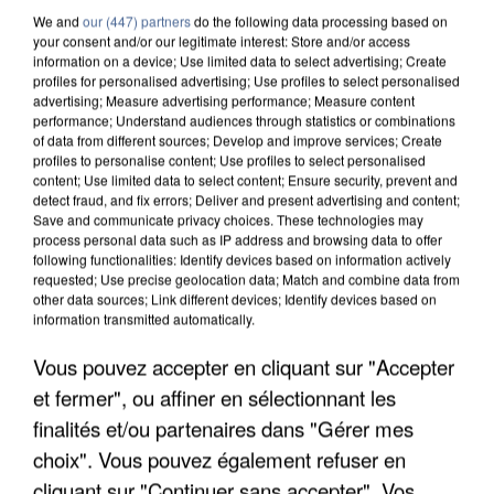
We and
our (447) partners
do the following data processing based on
your consent and/or our legitimate interest: Store and/or access
information on a device; Use limited data to select advertising; Create
profiles for personalised advertising; Use profiles to select personalised
advertising; Measure advertising performance; Measure content
performance; Understand audiences through statistics or combinations
of data from different sources; Develop and improve services; Create
profiles to personalise content; Use profiles to select personalised
content; Use limited data to select content; Ensure security, prevent and
detect fraud, and fix errors; Deliver and present advertising and content;
Save and communicate privacy choices. These technologies may
process personal data such as IP address and browsing data to offer
following functionalities: Identify devices based on information actively
requested; Use precise geolocation data; Match and combine data from
other data sources; Link different devices; Identify devices based on
information transmitted automatically.
L’UN DES FONDATEURS SUPPOSÉS DE LA DZ
Vous pouvez accepter en cliquant sur "Accepter
MAFIA INTERPELLÉ EN ALGÉRIE
et fermer", ou affiner en sélectionnant les
finalités et/ou partenaires dans "Gérer mes
choix". Vous pouvez également refuser en
cliquant sur "Continuer sans accepter". Vos