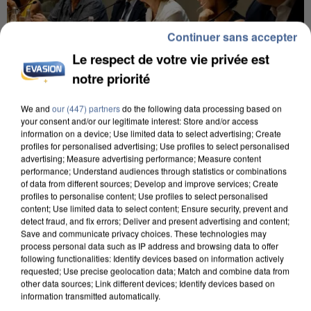
Continuer sans accepter
Le respect de votre vie privée est
notre priorité
We and
our (447) partners
do the following data processing based on
INCENDIES : L’ÎLE-DE-FRANCE LANCE UN ÉLAN
your consent and/or our legitimate interest: Store and/or access
DE SOLIDARITÉ AVEC LES...
information on a device; Use limited data to select advertising; Create
profiles for personalised advertising; Use profiles to select personalised
advertising; Measure advertising performance; Measure content
performance; Understand audiences through statistics or combinations
of data from different sources; Develop and improve services; Create
profiles to personalise content; Use profiles to select personalised
content; Use limited data to select content; Ensure security, prevent and
detect fraud, and fix errors; Deliver and present advertising and content;
Save and communicate privacy choices. These technologies may
process personal data such as IP address and browsing data to offer
following functionalities: Identify devices based on information actively
requested; Use precise geolocation data; Match and combine data from
other data sources; Link different devices; Identify devices based on
information transmitted automatically.