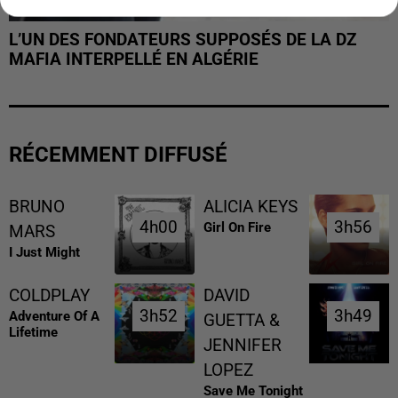
L’UN DES FONDATEURS SUPPOSÉS DE LA DZ
MAFIA INTERPELLÉ EN ALGÉRIE
RÉCEMMENT DIFFUSÉ
BRUNO
ALICIA KEYS
4h00
4h00
3h56
3h56
Girl On Fire
MARS
I Just Might
COLDPLAY
DAVID
3h52
3h52
3h49
3h49
Adventure Of A
GUETTA &
Lifetime
JENNIFER
LOPEZ
Save Me Tonight