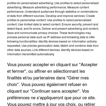
profiles for personalised advertising; Use profiles to select personalised
advertising; Measure advertising performance; Measure content
performance; Understand audiences through statistics or combinations
of data from different sources; Develop and improve services; Create
profiles to personalise content; Use profiles to select personalised
content; Use limited data to select content; Ensure security, prevent and
detect fraud, and fix errors; Deliver and present advertising and content;
Save and communicate privacy choices. These technologies may
process personal data such as IP address and browsing data to offer
following functionalities: Identify devices based on information actively
requested; Use precise geolocation data; Match and combine data from
APRÈS TOUTES CES CANICULES, LES REFUGES
other data sources; Link different devices; Identify devices based on
DE FAUNE SAUVAGE SONT...
information transmitted automatically.
Vous pouvez accepter en cliquant sur "Accepter
et fermer", ou affiner en sélectionnant les
finalités et/ou partenaires dans "Gérer mes
choix". Vous pouvez également refuser en
cliquant sur "Continuer sans accepter". Vos
préférences ne s'appliqueront que pour ce site.
Vous pouvez mettre à jour vos choix, ou retirer