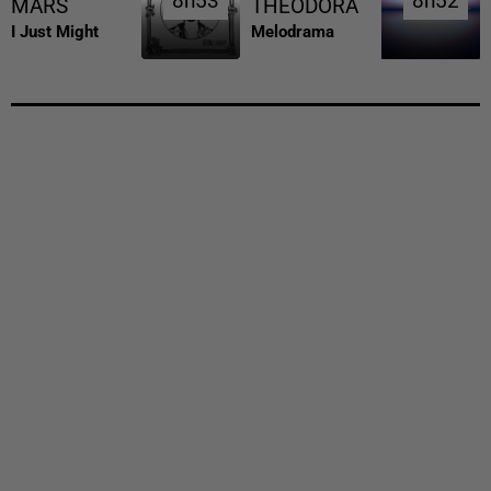
8h53
8h53
8h52
8h52
MARS
THEODORA
I Just Might
Melodrama