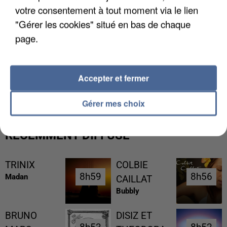
votre consentement à tout moment via le lien
"Gérer les cookies" situé en bas de chaque
page.
L’UN DES FONDATEURS SUPPOSÉS DE LA DZ
Accepter et fermer
MAFIA INTERPELLÉ EN ALGÉRIE
Gérer mes choix
RÉCEMMENT DIFFUSÉ
TRINIX
COLBIE
8h59
8h59
8h56
8h56
Madan
CAILLAT
Bubbly
BRUNO
DISIZ ET