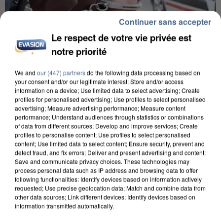
Continuer sans accepter
Le respect de votre vie privée est
notre priorité
We and
our (447) partners
do the following data processing based on
your consent and/or our legitimate interest: Store and/or access
information on a device; Use limited data to select advertising; Create
L’UN DES FONDATEURS SUPPOSÉS DE LA DZ
profiles for personalised advertising; Use profiles to select personalised
MAFIA INTERPELLÉ EN ALGÉRIE
advertising; Measure advertising performance; Measure content
performance; Understand audiences through statistics or combinations
of data from different sources; Develop and improve services; Create
profiles to personalise content; Use profiles to select personalised
content; Use limited data to select content; Ensure security, prevent and
detect fraud, and fix errors; Deliver and present advertising and content;
Save and communicate privacy choices. These technologies may
process personal data such as IP address and browsing data to offer
following functionalities: Identify devices based on information actively
requested; Use precise geolocation data; Match and combine data from
other data sources; Link different devices; Identify devices based on
information transmitted automatically.