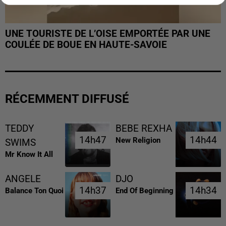
UNE TOURISTE DE L’OISE EMPORTÉE PAR UNE
COULÉE DE BOUE EN HAUTE-SAVOIE
RÉCEMMENT DIFFUSÉ
TEDDY
BEBE REXHA
14h47
14h47
14h44
14h44
New Religion
SWIMS
Mr Know It All
ANGELE
DJO
14h37
14h37
14h34
14h34
Balance Ton Quoi
End Of Beginning