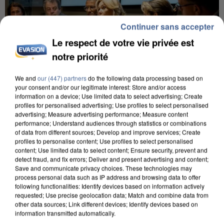
Continuer sans accepter
Le respect de votre vie privée est
notre priorité
We and
our (447) partners
do the following data processing based on
your consent and/or our legitimate interest: Store and/or access
information on a device; Use limited data to select advertising; Create
profiles for personalised advertising; Use profiles to select personalised
INCENDIES : L’ÎLE-DE-FRANCE LANCE UN ÉLAN
advertising; Measure advertising performance; Measure content
DE SOLIDARITÉ AVEC LES...
performance; Understand audiences through statistics or combinations
of data from different sources; Develop and improve services; Create
profiles to personalise content; Use profiles to select personalised
content; Use limited data to select content; Ensure security, prevent and
detect fraud, and fix errors; Deliver and present advertising and content;
Save and communicate privacy choices. These technologies may
process personal data such as IP address and browsing data to offer
following functionalities: Identify devices based on information actively
requested; Use precise geolocation data; Match and combine data from
other data sources; Link different devices; Identify devices based on
information transmitted automatically.