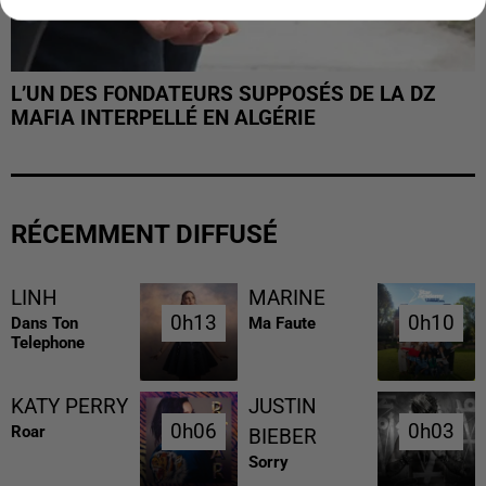
L’UN DES FONDATEURS SUPPOSÉS DE LA DZ
MAFIA INTERPELLÉ EN ALGÉRIE
RÉCEMMENT DIFFUSÉ
LINH
MARINE
0h13
0h13
0h10
0h10
Dans Ton
Ma Faute
Telephone
KATY PERRY
JUSTIN
0h06
0h06
0h03
0h03
Roar
BIEBER
Sorry