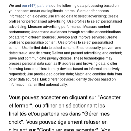
We and
our (447) partners
do the following data processing based on
your consent and/or our legitimate interest: Store and/or access
information on a device; Use limited data to select advertising; Create
profiles for personalised advertising; Use profiles to select personalised
advertising; Measure advertising performance; Measure content
performance; Understand audiences through statistics or combinations
of data from different sources; Develop and improve services; Create
profiles to personalise content; Use profiles to select personalised
content; Use limited data to select content; Ensure security, prevent and
detect fraud, and fix errors; Deliver and present advertising and content;
Save and communicate privacy choices. These technologies may
process personal data such as IP address and browsing data to offer
following functionalities: Identify devices based on information actively
requested; Use precise geolocation data; Match and combine data from
other data sources; Link different devices; Identify devices based on
information transmitted automatically.
UN SECOND CADRE DE LA DZ MAFIA
Vous pouvez accepter en cliquant sur "Accepter
INTERPELLÉ EN ALGÉRIE
et fermer", ou affiner en sélectionnant les
finalités et/ou partenaires dans "Gérer mes
choix". Vous pouvez également refuser en
cliquant sur "Continuer sans accepter". Vos