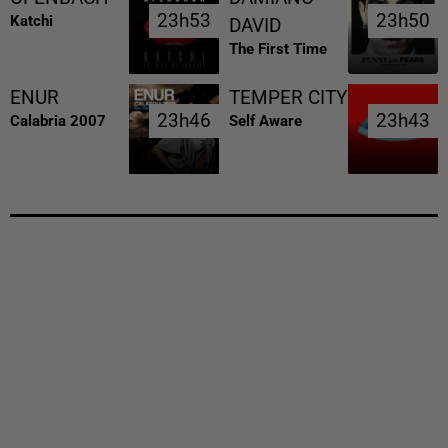
23h53
23h53
23h50
23h50
Katchi
DAVID
The First Time
ENUR
TEMPER CITY
23h46
23h46
23h43
23h43
Calabria 2007
Self Aware