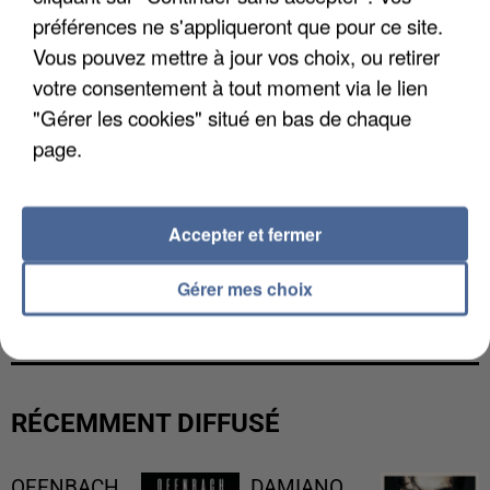
préférences ne s'appliqueront que pour ce site.
Vous pouvez mettre à jour vos choix, ou retirer
votre consentement à tout moment via le lien
"Gérer les cookies" situé en bas de chaque
page.
Accepter et fermer
UNE TOURISTE DE L’OISE EMPORTÉE PAR UNE
Gérer mes choix
COULÉE DE BOUE EN HAUTE-SAVOIE
RÉCEMMENT DIFFUSÉ
OFENBACH
DAMIANO