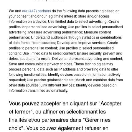
We and
our (447) partners
do the following data processing based on
your consent and/or our legitimate interest: Store and/or access
information on a device; Use limited data to select advertising; Create
profiles for personalised advertising; Use profiles to select personalised
advertising; Measure advertising performance; Measure content
performance; Understand audiences through statistics or combinations
of data from different sources; Develop and improve services; Create
profiles to personalise content; Use profiles to select personalised
content; Use limited data to select content; Ensure security, prevent and
detect fraud, and fix errors; Deliver and present advertising and content;
Save and communicate privacy choices. These technologies may
process personal data such as IP address and browsing data to offer
following functionalities: Identify devices based on information actively
requested; Use precise geolocation data; Match and combine data from
other data sources; Link different devices; Identify devices based on
information transmitted automatically.
Vous pouvez accepter en cliquant sur "Accepter
L’UN DES FONDATEURS SUPPOSÉS DE LA DZ
et fermer", ou affiner en sélectionnant les
MAFIA INTERPELLÉ EN ALGÉRIE
finalités et/ou partenaires dans "Gérer mes
choix". Vous pouvez également refuser en