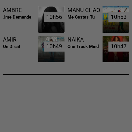
AMBRE
MANU CHAO
10h56
10h56
10h53
10h53
Jme Demande
Me Gustas Tu
AMIR
NAIKA
10h49
10h49
10h47
10h47
On Dirait
One Track Mind