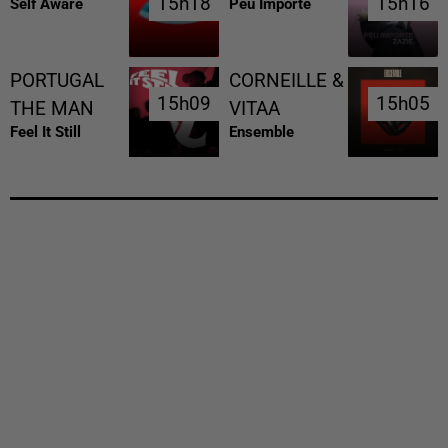
15h18
15h18
15h16
15h16
Self Aware
Peu Importe
PORTUGAL
CORNEILLE &
15h09
15h09
15h05
15h05
THE MAN
VITAA
Feel It Still
Ensemble