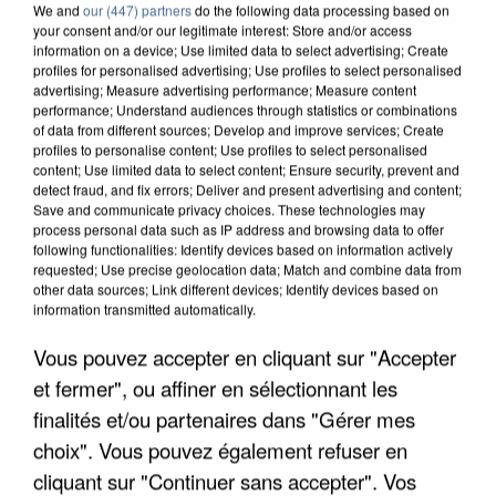
We and
our (447) partners
do the following data processing based on
your consent and/or our legitimate interest: Store and/or access
information on a device; Use limited data to select advertising; Create
profiles for personalised advertising; Use profiles to select personalised
advertising; Measure advertising performance; Measure content
performance; Understand audiences through statistics or combinations
of data from different sources; Develop and improve services; Create
profiles to personalise content; Use profiles to select personalised
content; Use limited data to select content; Ensure security, prevent and
detect fraud, and fix errors; Deliver and present advertising and content;
Save and communicate privacy choices. These technologies may
process personal data such as IP address and browsing data to offer
following functionalities: Identify devices based on information actively
requested; Use precise geolocation data; Match and combine data from
other data sources; Link different devices; Identify devices based on
information transmitted automatically.
APRÈS TOUTES CES CANICULES, LES REFUGES
Vous pouvez accepter en cliquant sur "Accepter
DE FAUNE SAUVAGE SONT...
et fermer", ou affiner en sélectionnant les
finalités et/ou partenaires dans "Gérer mes
choix". Vous pouvez également refuser en
cliquant sur "Continuer sans accepter". Vos