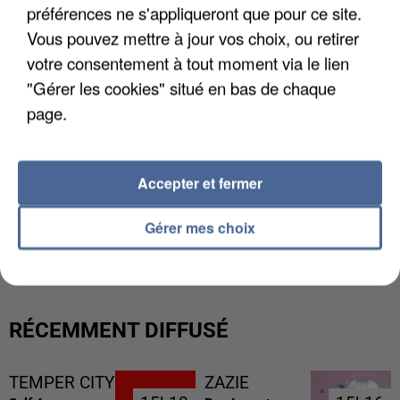
préférences ne s'appliqueront que pour ce site.
Vous pouvez mettre à jour vos choix, ou retirer
votre consentement à tout moment via le lien
"Gérer les cookies" situé en bas de chaque
page.
Accepter et fermer
L’UN DES FONDATEURS SUPPOSÉS DE LA DZ
Gérer mes choix
MAFIA INTERPELLÉ EN ALGÉRIE
RÉCEMMENT DIFFUSÉ
TEMPER CITY
ZAZIE