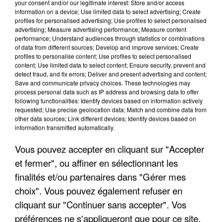
your consent and/or our legitimate interest: Store and/or access
information on a device; Use limited data to select advertising; Create
profiles for personalised advertising; Use profiles to select personalised
advertising; Measure advertising performance; Measure content
performance; Understand audiences through statistics or combinations
of data from different sources; Develop and improve services; Create
profiles to personalise content; Use profiles to select personalised
content; Use limited data to select content; Ensure security, prevent and
detect fraud, and fix errors; Deliver and present advertising and content;
Save and communicate privacy choices. These technologies may
process personal data such as IP address and browsing data to offer
following functionalities: Identify devices based on information actively
APRÈS TOUTES CES CANICULES, LES REFUGES
requested; Use precise geolocation data; Match and combine data from
other data sources; Link different devices; Identify devices based on
DE FAUNE SAUVAGE SONT...
information transmitted automatically.
Vous pouvez accepter en cliquant sur "Accepter
et fermer", ou affiner en sélectionnant les
finalités et/ou partenaires dans "Gérer mes
choix". Vous pouvez également refuser en
cliquant sur "Continuer sans accepter". Vos
préférences ne s'appliqueront que pour ce site.