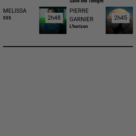
Save Me Tonight
MELISSA
PIERRE
2h48
2h48
2h45
2h45
555
GARNIER
L'horizon