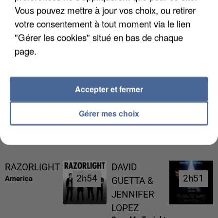
Vous pouvez mettre à jour vos choix, ou retirer
votre consentement à tout moment via le lien
"Gérer les cookies" situé en bas de chaque
page.
L’UN DES FONDATEURS SUPPOSÉS DE LA DZ
MAFIA INTERPELLÉ EN ALGÉRIE
Accepter et fermer
Gérer mes choix
RÉCEMMENT DIFFUSÉ
RAZORLIGHT
DAVID
2h54
2h54
2h51
2h51
America
GUETTA &
JENNIFER
LOPEZ