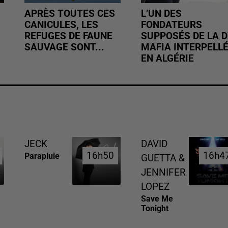
APRÈS TOUTES CES
L’UN DES
CANICULES, LES
FONDATEURS
REFUGES DE FAUNE
SUPPOSÉS DE LA D
SAUVAGE SONT...
MAFIA INTERPELL
EN ALGÉRIE
JECK
DAVID
16h50
16h50
16h4
16h4
Parapluie
GUETTA &
JENNIFER
LOPEZ
Save Me
Tonight