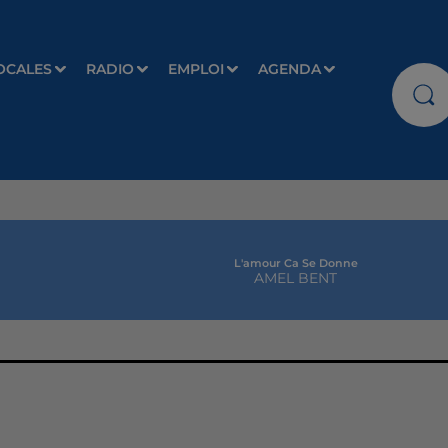
OCALES
RADIO
EMPLOI
AGENDA
L'amour Ca Se Donne
AMEL BENT