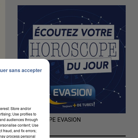
uer sans accepter
erest: Store and/or
tising; Use profiles to
L'HOROSCOPE EVASION
tand audiences through
personalise content; Use
 fraud, and fix errors;
 may process personal