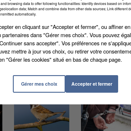
and browsing data to offer following functionalities: Identify devices based on infor
eolocation data; Match and combine data from other data sources; Link different de
nsmitted automatically.
 notamment chez les commerces. Pour y remédier, cet
 répond à un besoin de trésorerie pour les entrepris
pter en cliquant sur "Accepter et fermer", ou affiner en
 un million d'euros HT. L'aide prendra la forme d'une
/ou partenaires dans "Gérer mes choix". Vous pouvez éga
e 5000 euros. La date limite de dépôt de dossier est 
"Continuer sans accepter". Vos préférences ne s'appliqu
r-a-dreux.fr
.
uvez mettre à jour vos choix, ou retirer votre consenteme
en "Gérer les cookies" situé en bas de chaque page.
Gérer mes choix
Accepter et fermer