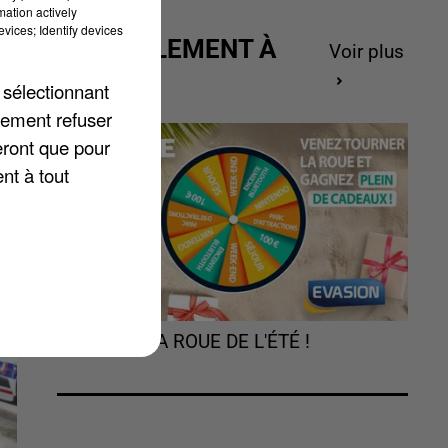
mation actively
vices; Identify devices
ACTUELLEMENT À
Voir plus
te
GAGNER
es
 sélectionnant
lement refuser
le
eront que pour
nt à tout
TOURNEZ LA ROUE DE L'ÉTÉ !