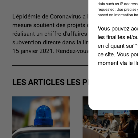
data such as IP address 
requested; Use precise g
based on information tra
L'épidémie de Coronavirus a laissé des traces,
mesure soutient des projets d'investissement ou
Vous pouvez acce
réalisant un chiffre d'affaires annuel inférieur à
les finalités et
subvention directe dans la limite d'un plafond d
en cliquant sur 
15 janvier 2021. Rendez-vous sur
www.simplante
ce site. Vous po
moment via le li
LES ARTICLES LES PLUS VUS