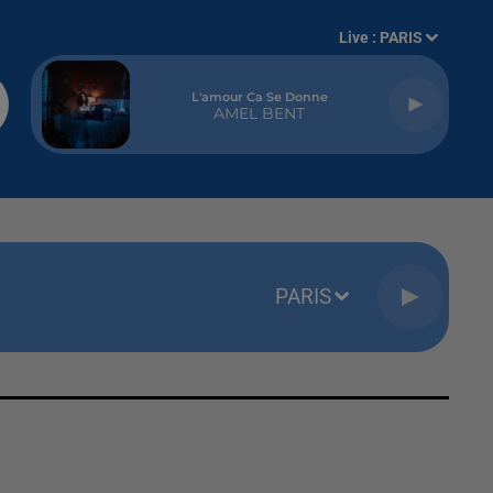
Live :
PARIS
L'amour Ca Se Donne
AMEL BENT
PARIS