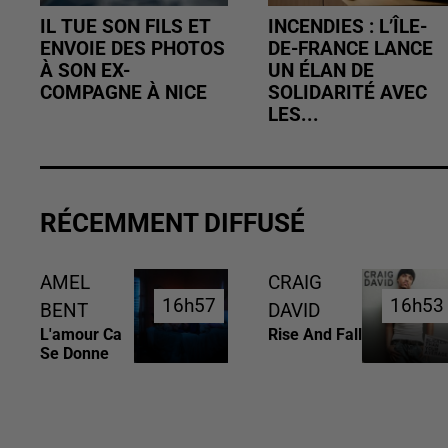
IL TUE SON FILS ET
INCENDIES : L’ÎLE-
ENVOIE DES PHOTOS
DE-FRANCE LANCE
À SON EX-
UN ÉLAN DE
COMPAGNE À NICE
SOLIDARITÉ AVEC
LES...
RÉCEMMENT DIFFUSÉ
AMEL
CRAIG
16h57
16h57
16h53
16h53
BENT
DAVID
L'amour Ca
Rise And Fall
Se Donne