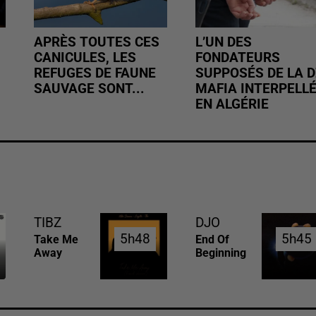
APRÈS TOUTES CES
L’UN DES
CANICULES, LES
FONDATEURS
REFUGES DE FAUNE
SUPPOSÉS DE LA D
SAUVAGE SONT...
MAFIA INTERPELL
EN ALGÉRIE
TIBZ
DJO
5h48
5h48
5h45
5h45
Take Me
End Of
Away
Beginning