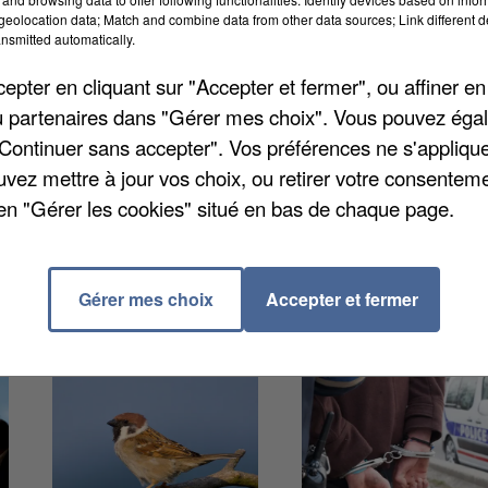
eolocation data; Match and combine data from other data sources; Link different de
nsmitted automatically.
che soir par la police. Dans l'après-midi, il a tourné
pter en cliquant sur "Accepter et fermer", ou affiner en
p de rap. Le jeune homme était vêtu d'une tenue de
/ou partenaires dans "Gérer mes choix". Vous pouvez éga
n fusil à pompe. Ces armes se sont révélés factices, ma
"Continuer sans accepter". Vos préférences ne s'appliqu
ins du quartier drouais qui n'ont pas tardé à prévenir l
uvez mettre à jour vos choix, ou retirer votre consenteme
st déjà connu pour des faits de violence et a été
en "Gérer les cookies" situé en bas de chaque page.
prolongée hier soir.
Gérer mes choix
Accepter et fermer