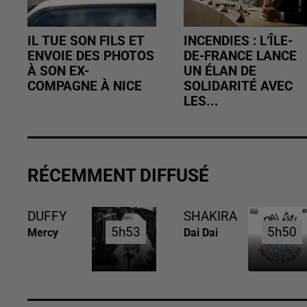
IL TUE SON FILS ET
INCENDIES : L’ÎLE-
ENVOIE DES PHOTOS
DE-FRANCE LANCE
À SON EX-
UN ÉLAN DE
COMPAGNE À NICE
SOLIDARITÉ AVEC
LES...
RÉCEMMENT DIFFUSÉ
DUFFY
SHAKIRA
5h53
5h53
5h50
5h50
Mercy
Dai Dai