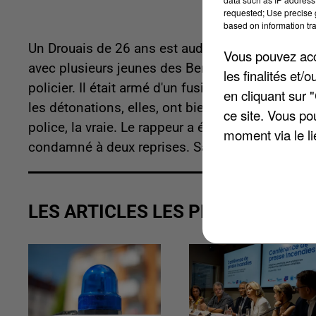
requested; Use precise g
based on information tra
Un Drouais de 26 ans est auditionné depuis diman
Vous pouvez acce
avec plusieurs jeunes des Bergeronnettes un cli
les finalités et
policier. Il était armé d'un fusil d'assaut et d'u
en cliquant sur 
les détonations, elles, ont bien effrayé les rivera
ce site. Vous po
police, la vraie. Le rappeur a été interpellé. Il e
moment via le li
condamné à deux reprises. Sa garde à vue a été 
LES ARTICLES LES PLUS VUS