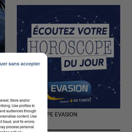
uer sans accepter
erest: Store and/or
tising; Use profiles to
tand audiences through
L'HOROSCOPE EVASION
personalise content; Use
 fraud, and fix errors;
 may process personal
mation actively