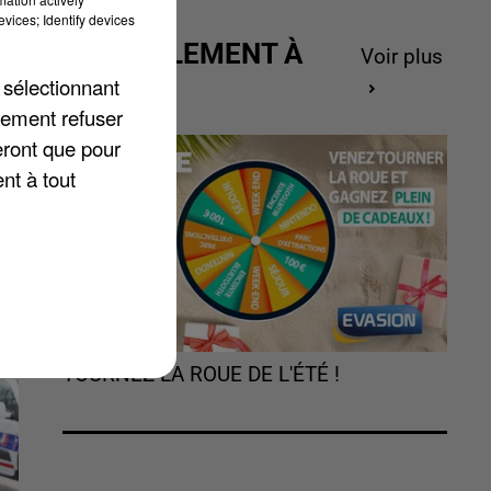
vices; Identify devices
ACTUELLEMENT À
Voir plus
GAGNER
 sélectionnant
lement refuser
is
eront que pour
a
nt à tout
TOURNEZ LA ROUE DE L'ÉTÉ !