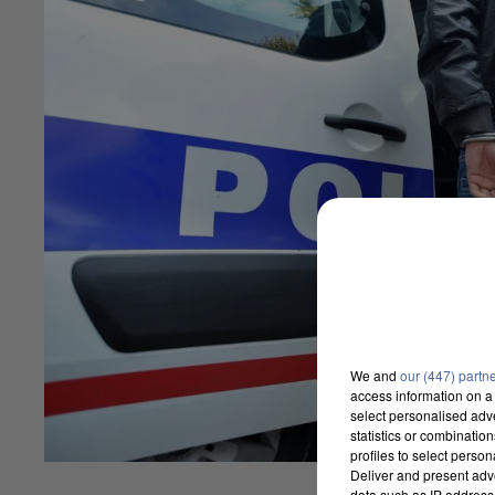
We and
our (447) partn
access information on a 
select personalised ad
statistics or combinatio
profiles to select person
Deliver and present adv
data such as IP address 