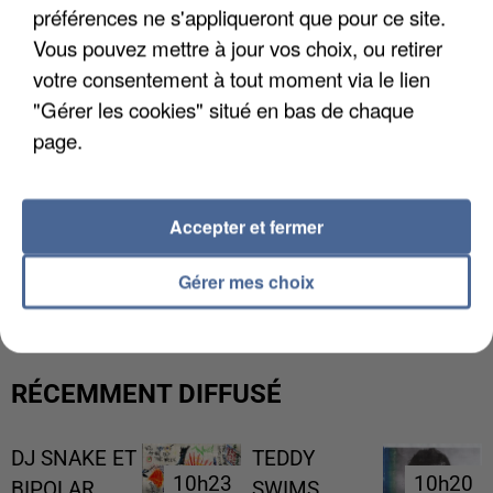
préférences ne s'appliqueront que pour ce site.
Vous pouvez mettre à jour vos choix, ou retirer
votre consentement à tout moment via le lien
"Gérer les cookies" situé en bas de chaque
page.
Accepter et fermer
LES DONNÉES DE 300 000 CLIENTS DÉROBÉES À
INTERMARCHÉ APRÈS UNE...
Gérer mes choix
RÉCEMMENT DIFFUSÉ
DJ SNAKE ET
TEDDY
10h23
10h23
10h20
10h20
BIPOLAR
SWIMS