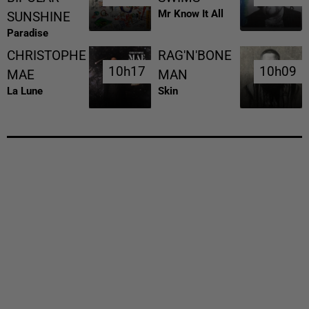
Mr Know It All
SUNSHINE
Paradise
CHRISTOPHE
RAG'N'BONE
10h17
10h17
10h09
10h09
MAE
MAN
La Lune
Skin