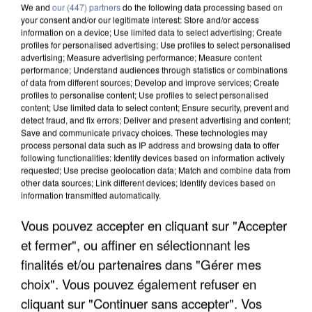
We and
our (447) partners
do the following data processing based on
your consent and/or our legitimate interest: Store and/or access
information on a device; Use limited data to select advertising; Create
profiles for personalised advertising; Use profiles to select personalised
advertising; Measure advertising performance; Measure content
performance; Understand audiences through statistics or combinations
of data from different sources; Develop and improve services; Create
profiles to personalise content; Use profiles to select personalised
content; Use limited data to select content; Ensure security, prevent and
detect fraud, and fix errors; Deliver and present advertising and content;
Save and communicate privacy choices. These technologies may
process personal data such as IP address and browsing data to offer
following functionalities: Identify devices based on information actively
requested; Use precise geolocation data; Match and combine data from
other data sources; Link different devices; Identify devices based on
information transmitted automatically.
UNE TOURISTE DE L’OISE EMPORTÉE PAR UNE
COULÉE DE BOUE EN HAUTE-SAVOIE
Vous pouvez accepter en cliquant sur "Accepter
et fermer", ou affiner en sélectionnant les
finalités et/ou partenaires dans "Gérer mes
choix". Vous pouvez également refuser en
cliquant sur "Continuer sans accepter". Vos