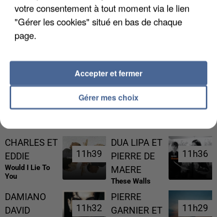
votre consentement à tout moment via le lien
"Gérer les cookies" situé en bas de chaque
page.
L’UN DES FONDATEURS SUPPOSÉS DE LA DZ
MAFIA INTERPELLÉ EN ALGÉRIE
Accepter et fermer
Gérer mes choix
RÉCEMMENT DIFFUSÉ
CHARLES ET
DUA LIPA ET
11h39
11h39
11h36
11h36
EDDIE
PIERRE DE
Would I Lie To
MAERE
You
These Walls
DAMIANO
PIERRE
11h32
11h32
11h29
11h29
DAVID
GARNIER ET