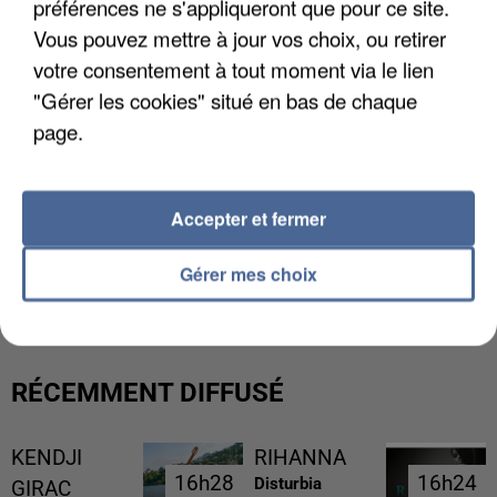
préférences ne s'appliqueront que pour ce site.
Vous pouvez mettre à jour vos choix, ou retirer
votre consentement à tout moment via le lien
"Gérer les cookies" situé en bas de chaque
page.
Accepter et fermer
L’UN DES FONDATEURS SUPPOSÉS DE LA DZ
Gérer mes choix
MAFIA INTERPELLÉ EN ALGÉRIE
RÉCEMMENT DIFFUSÉ
KENDJI
RIHANNA
16h28
16h28
16h24
16h24
Disturbia
GIRAC