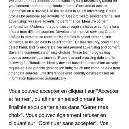
We and
our (447) partners
do the following data processing based on
your consent and/or our legitimate interest: Store and/or access
information on a device; Use limited data to select advertising; Create
profiles for personalised advertising; Use profiles to select personalised
advertising; Measure advertising performance; Measure content
performance; Understand audiences through statistics or combinations
of data from different sources; Develop and improve services; Create
profiles to personalise content; Use profiles to select personalised
content; Use limited data to select content; Ensure security, prevent and
detect fraud, and fix errors; Deliver and present advertising and content;
Save and communicate privacy choices. These technologies may
process personal data such as IP address and browsing data to offer
following functionalities: Identify devices based on information actively
requested; Use precise geolocation data; Match and combine data from
other data sources; Link different devices; Identify devices based on
information transmitted automatically.
APRÈS TOUTES CES CANICULES, LES REFUGES
DE FAUNE SAUVAGE SONT...
Vous pouvez accepter en cliquant sur "Accepter
et fermer", ou affiner en sélectionnant les
finalités et/ou partenaires dans "Gérer mes
choix". Vous pouvez également refuser en
cliquant sur "Continuer sans accepter". Vos