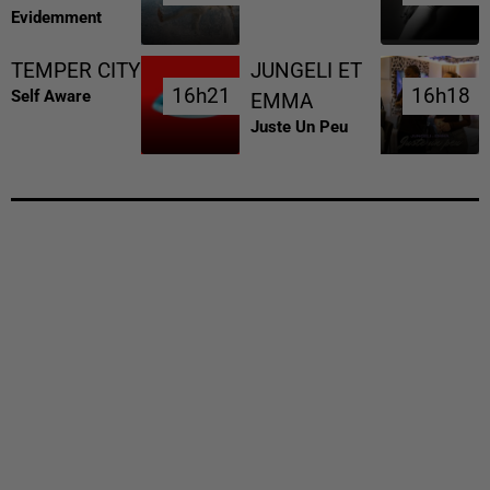
Evidemment
TEMPER CITY
JUNGELI ET
16h21
16h21
16h18
16h18
Self Aware
EMMA
Juste Un Peu